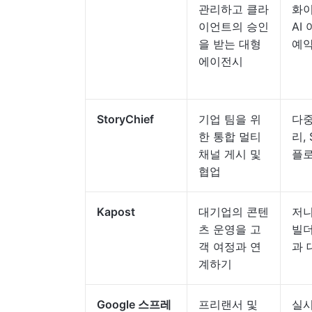
관리하고 클라
화이
이언트의 승인
AI
을 받는 대형
예약
에이전시
StoryChief
기업 팀을 위
다중
한 통합 멀티
리, 
채널 게시 및
플로
협업
Kapost
대기업의 콘텐
저니
츠 운영을 고
빌더
객 여정과 연
과 
계하기
Google 스프레
프리랜서 및
실시