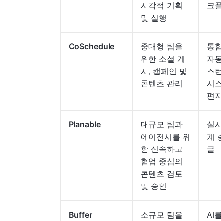
시각적 기획
크
및 실행
CoSchedule
중대형 팀을
통합
위한 소셜 게
자동
시, 캠페인 및
스턴
콘텐츠 관리
시스
편
Planable
대규모 팀과
실시
에이전시를 위
계 
한 신속하고
글
협업 중심의
콘텐츠 검토
및 승인
Buffer
소규모 팀을
AI