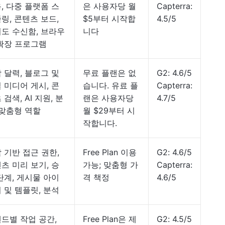
, 다중 플랫폼 스
은 사용자당 월
Capterra:
링, 콘텐츠 보드,
$5부터 시작합
4.5/5
도 수신함, 브라우
니다
확장 프로그램
 달력, 블로그 및
무료 플랜은 없
G2: 4.6/5
 미디어 게시, 콘
습니다. 유료 플
Capterra:
 검색, AI 지원, 분
랜은 사용자당
4.7/5
 맞춤형 역할
월 $29부터 시
작합니다.
 기반 접근 권한,
Free Plan 이용
G2: 4.6/5
츠 미리 보기, 승
가능; 맞춤형 가
Capterra:
단계, 게시물 아이
격 책정
4.6/5
 및 템플릿, 분석
드별 작업 공간,
Free Plan은 제
G2: 4.5/5