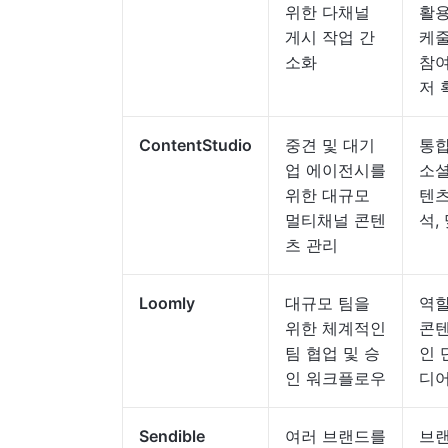
위한 다채널
활용
게시 작업 간
케줄
소화
참여
저 
ContentStudio
중견 및 대기
통합
업 에이전시를
소셜
위한 대규모
텐츠
멀티채널 콘텐
석,
츠 관리
Loomly
대규모 팀을
역할
위한 체계적인
콘텐
팀 협업 및 승
인 
인 워크플로우
디어
Sendible
여러 브랜드를
브랜