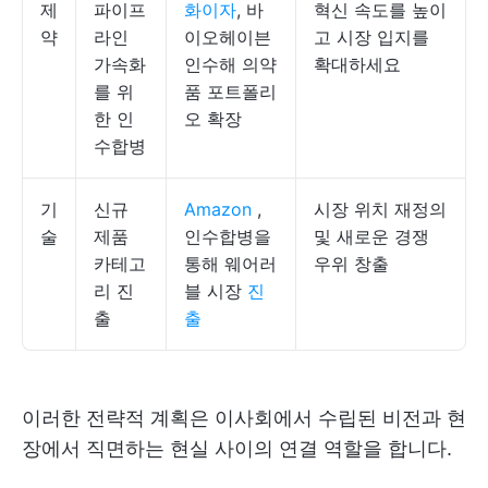
제
파이프
화이자
, 바
혁신 속도를 높이
약
라인
이오헤이븐
고 시장 입지를
가속화
인수해 의약
확대하세요
를 위
품 포트폴리
한 인
오 확장
수합병
기
신규
Amazon
,
시장 위치 재정의
술
제품
인수합병을
및 새로운 경쟁
카테고
통해 웨어러
우위 창출
리 진
블 시장
진
출
출
이러한 전략적 계획은 이사회에서 수립된 비전과 현
장에서 직면하는 현실 사이의 연결 역할을 합니다.