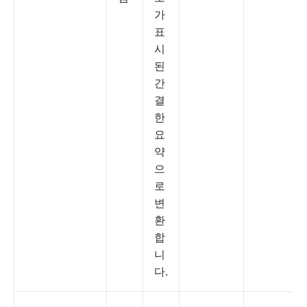
가
표
시
된
간
결
한
요
약
으
로
변
환
합
니
다.