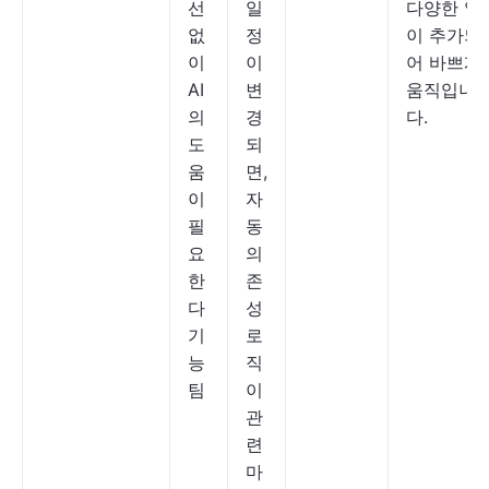
선
일
다양한 열
없
정
이 추가되
이
이
어 바쁘게
AI
변
움직입니
의
경
다.
도
되
움
면,
이
자
필
동
요
의
한
존
다
성
기
로
능
직
팀
이
관
련
마