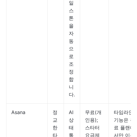
일
스
톤
을
자
동
으
로
조
정
합
니
다.
Asana
정
AI
무료(개
타임라인
교
상
인용);
기능은 유
한
태
스타터
료 플랜에
타
통
요금제
서만 이용