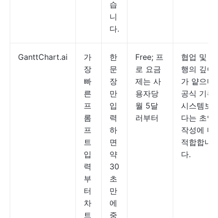
습
니
다.
GanttChart.ai
가
한
Free; 프
협업 및 실
장
문
로 요금
행의 깊이
빠
장
제는 사
가 얕으며,
른
만
용자당
공식 기록
프
입
월 5달
시스템보
롬
력
러부터
다는 초안
프
하
작성에 더
트
면
적합합니
입
약
다.
력
30
부
초
터
만
차
에
트
중