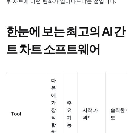
후 차트에 어떤 변화가 일어나느냐는 점입니다.
한눈에 보는 최고의 AI 간
트 차트 소프트웨어
다
음
에
가
주
장
요
시작 가
솔직한 한
Tool
적
기
격*
도
합
능
합