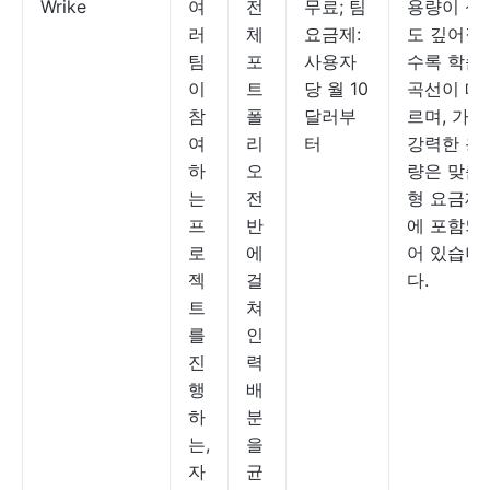
Wrike
여
전
무료; 팀
용량이 심
러
체
요금제:
도 깊어질
팀
포
사용자
수록 학습
이
트
당 월 10
곡선이 따
참
폴
달러부
르며, 가장
여
리
터
강력한 용
하
오
량은 맞춤
는
전
형 요금제
프
반
에 포함되
로
에
어 있습니
젝
걸
다.
트
쳐
를
인
진
력
행
배
하
분
는,
을
자
균