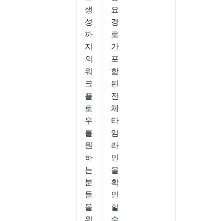
생
요
성
경
까
로
지
가
의
포
워
함
크
된
플
전
로
체
우
타
를
임
원
라
하
인
는
을
분
확
들
인
을
할
위
수