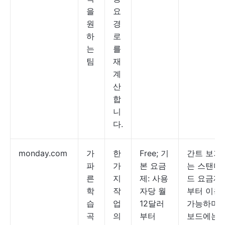
을
요
원
경
하
로
는
를
팀
재
계
산
합
니
다.
monday.com
가
한
Free; 기
간트 보기
파
가
본 요금
는 스탠다
른
지
제: 사용
드 요금제
학
작
자당 월
부터 이용
습
업
12달러
가능하며,
곡
의
부터
보드에는