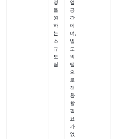
정
업
을
공
원
간
하
이
는
며,
소
별
규
도
모
의
팀
탭
으
로
전
환
할
필
요
가
없