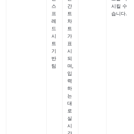
스
간
시킬 수 있
프
트
습니다.
레
차
드
트
시
가
트
표
기
시
반
되
팀
며,
입
력
하
는
대
로
실
시
간