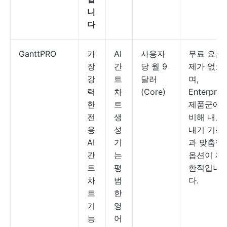
니
다
GanttPRO
가
AI
사용자
무료 요금
장
간
당 월 9
제가 없으
강
트
달러
며,
력
차
(Core)
Enterpris
한
트
제품군에
전
생
비해 내보
용
성
내기 기능
AI
기
과 맞춤형
간
는
옵션이 제
트
평
한적입니
차
범
다.
트
한
기
영
능
어