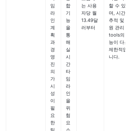
임
합
는 사용
할 수 있으
라
기
자당 월
며, 시간
인
능
13.49달
추적 및 자
계
을
러부터
원 관리
획
통
tools의 기
과
해
능이 다소
경
실
제한적입
영
시
니다.
진
간
의
타
가
임
시
라
성
인
이
을
필
위
요
험
한
요
팀
소