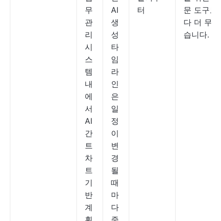
무
AI
터
문 도구보
관
생
다 더 무겁
리
성
습니다.
시
타
스
임
템
라
내
인
에
은
서
일
AI
정
간
이
트
변
차
경
트
될
기
때
반
마
계
다
획
중