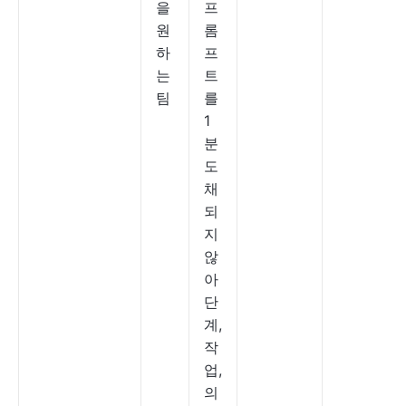
을
프
원
롬
하
프
는
트
팀
를
1
분
도
채
되
지
않
아
단
계,
작
업,
의