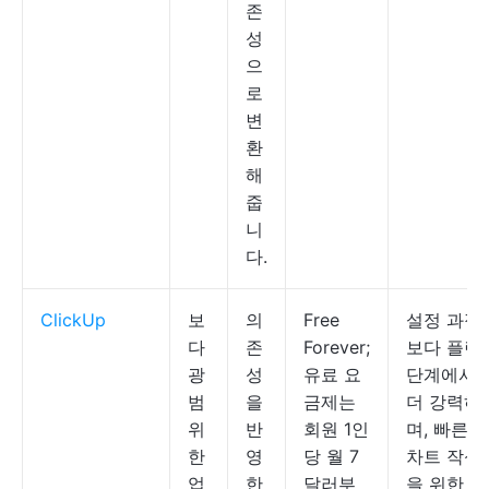
존
성
으
로
변
환
해
줍
니
다.
ClickUp
보
의
Free
설정 과정
다
존
Forever;
보다 플랜
광
성
유료 요
단계에서
범
을
금제는
더 강력하
위
반
회원 1인
며, 빠른
한
영
당 월 7
차트 작성
업
한
달러부
을 위한 전