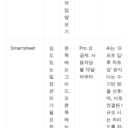
작
업
량
보
기
Smartsheet
심
왼
Pro 요
AI는 ‘프롬
도
쪽
금제: 사
프트 입력
있
에
용자당
후 차트 생
는
는
월 12달
성’ 방식보
일
그
러부터
다는 수식
정
리
기반 방식
관
드,
을 선호하
리
오
며, 서로
가
른
연결된 대
필
쪽
규모 시트
요
에
는 처리 속
한
는
도를 저하