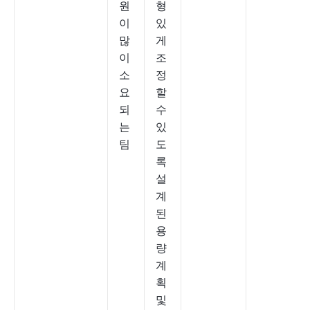
원
형
이
있
많
게
이
조
소
정
요
할
되
수
는
있
팀
도
록
설
계
된
용
량
계
획
및