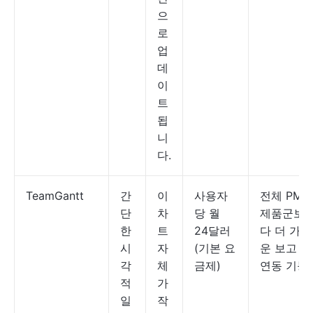
으
로
업
데
이
트
됩
니
다.
TeamGantt
간
이
사용자
전체 PM
단
차
당 월
제품군보
한
트
24달러
다 더 가벼
시
자
(기본 요
운 보고 및
각
체
금제)
연동 기능
적
가
일
작