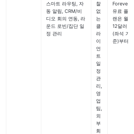
스마트 라우팅, 자
찰
Forever;
동 알림, CRM/비
없
유료 플
디오 회의 연동, 라
는
랜은 월
운드 로빈/집단 일
클
12달러
정 관리
라
(좌석 기
이
준)부터
언
트
일
정
관
리,
영
업
팀,
외
부
회