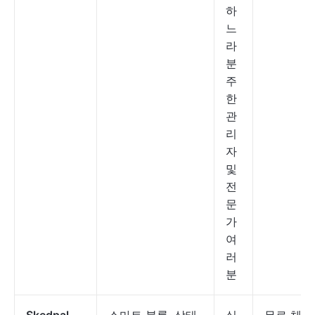
하
느
라
분
주
한
관
리
자
및
전
문
가
여
러
분