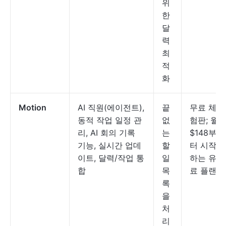
위
한
달
력
최
적
화
Motion
AI 직원(에이전트),
끝
무료 체
동적 작업 일정 관
없
험판; 월
리, AI 회의 기록
는
$148부
기능, 실시간 업데
할
터 시작
이트, 달력/작업 통
일
하는 유
합
목
료 플랜
록
을
처
리