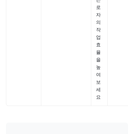
로
자
의
작
업
효
율
을
높
여
보
세
요