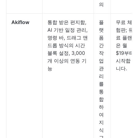
의
Akiflow
통합 받은 편지함,
플
무료 체
AI 기반 일정 관리,
랫
험판; 유
명령 바, 드래그 앤
폼
료 플랜
드롭 방식의 시간
간
은 월
블록 설정, 3,000
작
$19부터
개 이상의 연동 기
업
시작합
능
관
니다.
리
를
통
합
하
여
지
식
근