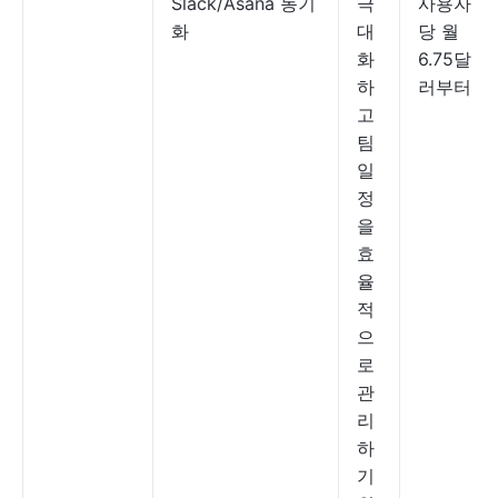
Slack/Asana 동기
극
사용자
화
대
당 월
화
6.75달
하
러부터
고
팀
일
정
을
효
율
적
으
로
관
리
하
기