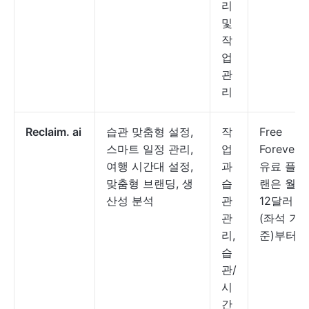
리
및
작
업
관
리
Reclaim. ai
습관 맞춤형 설정,
작
Free
스마트 일정 관리,
업
Forever;
여행 시간대 설정,
과
유료 플
맞춤형 브랜딩, 생
습
랜은 월
산성 분석
관
12달러
관
(좌석 기
리,
준)부터
습
관/
시
간