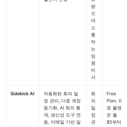
받
으
며
소
통
하
는
임
원
비
서
Sidekick AI
자동화된 회의 일
회
Free
정 관리, 다중 계정
의
Plan; 유
동기화, AI 회의 통
일
료 플랜
계, 생산성 도구 연
정
은 월
동, 이메일 기반 일
관
$5부터