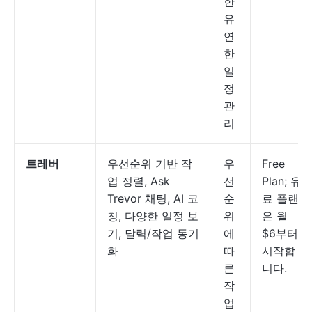
한
유
연
한
일
정
관
리
트레버
우선순위 기반 작
우
Free
업 정렬, Ask
선
Plan; 유
Trevor 채팅, AI 코
순
료 플랜
칭, 다양한 일정 보
위
은 월
기, 달력/작업 동기
에
$6부터
화
따
시작합
른
니다.
작
업