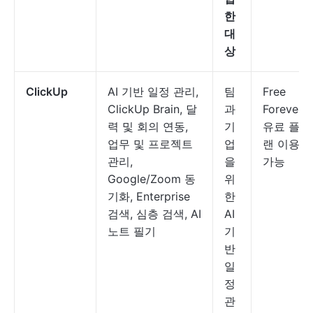
한
대
상
ClickUp
AI 기반 일정 관리,
팀
Free
ClickUp Brain, 달
과
Forever;
력 및 회의 연동,
기
유료 플
업무 및 프로젝트
업
랜 이용
관리,
을
가능
Google/Zoom 동
위
기화, Enterprise
한
검색, 심층 검색, AI
AI
노트 필기
기
반
일
정
관