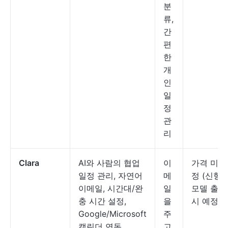
분
류,
간
편
한
개
인
일
정
관
리
Clara
AI와 사람의 협업
이
가격 미
일정 관리, 자연어
메
정 (신형
이메일, 시간대/완
일
모델 출
충 시간 설정,
을
시 예정)
Google/Microsoft
주
캘린더 연동
고