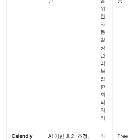
인
을
능
위
한
자
동
일
정
관
리,
복
잡
한
회
의
처
리
Calendly
AI 기반 회의 조정,
마
Free