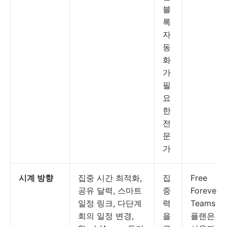
블
록
자
동
화
가
필
요
한
전
문
가
시계 방향
집중 시간 최적화,
집
Free
공유 달력, 스마트
중
Forever;
일정 링크, 다단계
력
Teams
회의 일정 변경,
을
플랜은