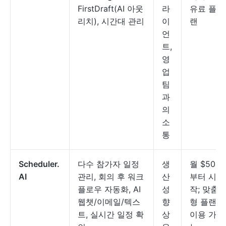
FirstDraft(AI 아웃
라
유료 플
리치), 시간대 관리
이
랜
언
트,
영
업
팀
과
의
소
통
Scheduler.
다수 참가자 일정
생
월 $50
AI
관리, 회의 후 워크
산
부터 시
플로우 자동화, AI
성
작; 맞춤
웹챗/이메일/텍스
향
형 플랜
트, 실시간 일정 확
상
이용 가