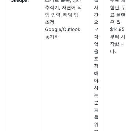
Skedpal
스마트 블록, 상태
실
무료 체
추적기, 자연어 작
시
험판; 유
업 입력, 타임 맵
간
료 플랜
조정,
으
은 월
Google/Outlook
로
$14.95
동기화
작
부터 시
업
작합니
을
다.
조
정
해
야
하
는
분
들
을
위