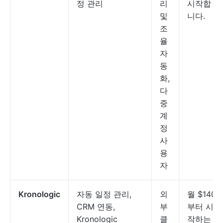
정 관리
리
시작합
및
니다.
조
율
자
동
화,
다
중
계
정
사
용
자
Kronologic
자동 일정 관리,
외
월 $140
CRM 연동,
부
부터 시
Kronologic
클
작하는