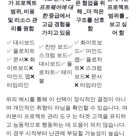
가 프로젝트
은 협업을 위
프트웨어에 대
프로젝트
범위, 비용
해 _더 적은
한
중급에서
범위를 _
및 리소스 관
구조를 선호
고급 경험을
보고 싶
리를 원함
함
가지고 있음
어 함
✅ 대시보드
✅ 화이트보
✅ 칸반 보드✅
✅ 플로차트
드✅ 마인드
스크럼 보드✅
✅ 문서❌ 화
맵✅ 플로차
대시보드✅ 플
이트보드❌
트❌ 스크럼
로차트✅ 테이
마인드 맵❌
보드❌ 문서
블
타임라인
❌ 타임라인
위의 예시를 통해 이 선택이 장식적인 결정이 아니
며 개인적인 취향이 아님을 확인할 수 있습니다. 여
러분이
프로젝트 관리 도구
는 타겟 고객을 유지하
고 능동적으로 행동하는 데 도움이 되지 않습니다.
이 경우 시작부터 난관에 부딪힐 가능성이 높습니