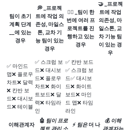
🤝 _프로젝
💭 _프로젝
🤹‍♀️ _팀이 한
트에 작업
팀이 초기
트에 작업 의
번에 여러 프
의존성, 마
계획 단계
존성, 마일스
로젝트를 진
일스톤, 교
__에 있는
톤, 교차 기
행하고 있는
차 기능 팀
경우
능 팀이 있는
경우
이 있는 경
경우
우
✅ 스크럼 보
✅ 칸반 보드
✅ 마인드
드❌ 대시보
✅ 스크럼 보
맵❌ 플로우
드❌ 플로우
드✅ 대시보
차트❌ 달력
차트❌ 화이
드❌ 화이트
❌ 칸반 보
트보드❌ 달
보드❌ 마인
드❌ 대시보
력❌ 타임라
드 맵❌ 타임
드❌ 테이블
인
라인
🤖
팀이 프로
💰
이해
이해관계자
⚡️
팀은
더 나
젝트 관리 소
관계자는