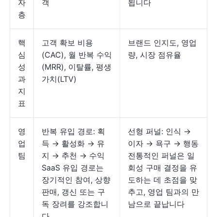
자
객
됩니다
층
핵
고객 확보 비용
브랜드 인지도, 영업
심
(CAC), 월 반복 수익
량, 시장 점유율
성
(MRR), 이탈률, 평생
과
가치(LTV)
지
표
영
반복 유입 경로: 획
선형 퍼널: 인식 →
업
득 → 활성화 → 유
이자 → 욕구 → 행동
팀
지 → 추천 → 수익
전통적인 퍼널은 일
SaaS 유입 경로는
회성 구매 결정을 유
장기적인 참여, 상향
도하는 데 초점을 맞
판매, 갱신 또는 구
추고, 영업 팀과의 만
독 장려를 강조합니
남으로 끝납니다
다