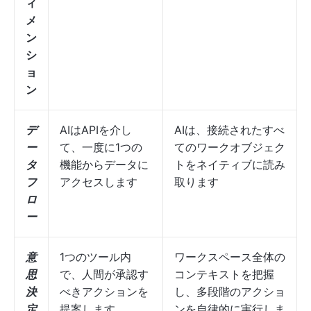
ィ
メ
ン
シ
ョ
ン
デ
AIはAPIを介し
AIは、接続されたすべ
ー
て、一度に1つの
てのワークオブジェク
タ
機能からデータに
トをネイティブに読み
フ
アクセスします
取ります
ロ
ー
意
1つのツール内
ワークスペース全体の
思
で、人間が承認す
コンテキストを把握
決
べきアクションを
し、多段階のアクショ
定
提案します
ンを自律的に実行しま