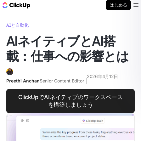
ClickUp ブログ
はじめる
Ope
AIと自動化
AIネイティブとAI搭
載：仕事への影響とは
2026年4月12日
Preethi Anchan
Senior Content Editor
ClickUpでAIネイティブのワークスペース
を構築しましょう