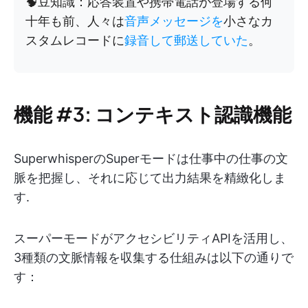
🧠豆知識：応答装置や携帯電話が登場する何
十年も前、人々は
音声メッセージを
小さなカ
スタムレコードに
録音して郵送していた
。
機能 #3: コンテキスト認識機能
SuperwhisperのSuperモードは仕事中の仕事の文
脈を把握し、それに応じて出力結果を精緻化しま
す.
スーパーモードがアクセシビリティAPIを活用し、
3種類の文脈情報を収集する仕組みは以下の通りで
す：