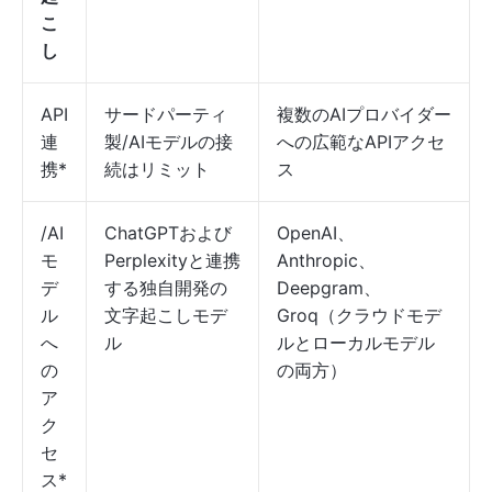
こ
し
API
サードパーティ
複数のAIプロバイダー
連
製/AIモデルの接
への広範なAPIアクセ
携*
続はリミット
ス
/AI
ChatGPTおよび
OpenAI、
モ
Perplexityと連携
Anthropic、
デ
する独自開発の
Deepgram、
ル
文字起こしモデ
Groq（クラウドモデ
へ
ル
ルとローカルモデル
の
の両方）
ア
ク
セ
ス*