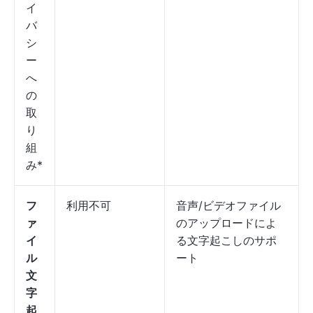
イ
バ
シ
ー
へ
の
取
り
組
み*
フ
利用不可
音声/ビデオファイル
ァ
のアップロードによ
イ
る文字起こしのサポ
ル
ート
文
字
起