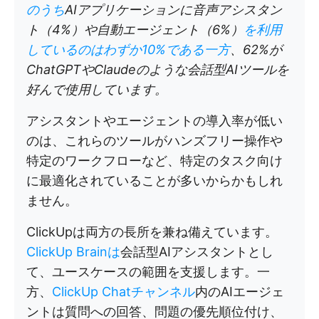
のうち
AIアプリケーションに音声アシスタン
ト（4%）や自動エージェント（6%）
を利用
しているのはわずか10%である一方
、62%が
ChatGPTやClaudeのような会話型AIツールを
好んで使用しています。
アシスタントやエージェントの導入率が低い
のは、これらのツールがハンズフリー操作や
特定のワークフローなど、特定のタスク向け
に最適化されていることが多いからかもしれ
ません。
ClickUpは両方の長所を兼ね備えています。
ClickUp Brainは
会話型AIアシスタントとし
て、ユースケースの範囲を支援します。一
方、
ClickUp Chatチャンネル
内のAIエージェ
ントは質問への回答、問題の優先順位付け、