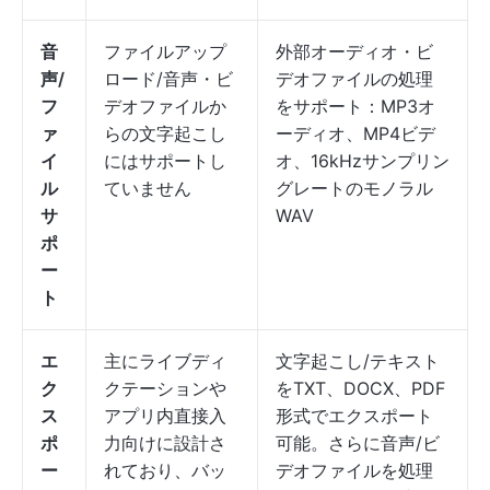
音
ファイルアップ
外部オーディオ・ビ
声/
ロード/音声・ビ
デオファイルの処理
フ
デオファイルか
をサポート：MP3オ
ァ
らの文字起こし
ーディオ、MP4ビデ
イ
にはサポートし
オ、16kHzサンプリン
ル
ていません
グレートのモノラル
サ
WAV
ポ
ー
ト
エ
主にライブディ
文字起こし/テキスト
ク
クテーションや
をTXT、DOCX、PDF
ス
アプリ内直接入
形式でエクスポート
ポ
力向けに設計さ
可能。さらに音声/ビ
ー
れており、バッ
デオファイルを処理