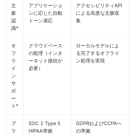
文
アプリケーショ
アクセシビリティAPI
脈
ンに応じた自動
による高度な文脈収
認
トーン適応
集
識*
オ
クラウドベース
ローカルモデルによ
フ
の処理（インタ
る完了するオフライ
ラ
ーネット接続が
ン処理を実現
イ
必要）
ン
サ
ポ
ー
ト*
プ
SOC 2 Type II、
GDPRおよびCCPAへ
ラ
HIPAA準拠
の準拠