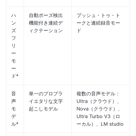
ハ
自動ポーズ検出
プッシュ・トゥ・ト
ン
機能付き連続デ
ークと連続録音モー
ズ
ィクテーション
ド
フ
リ
ー
モ
ー
ド*
音
単一のプロプラ
複数の音声モデル：
声
イエタリな文字
Ultra（クラウド）、
モ
起こしモデル
Nova（クラウド）、
デ
Ultra Turbo V3（ロ
ル*
ーカル）、LM studio