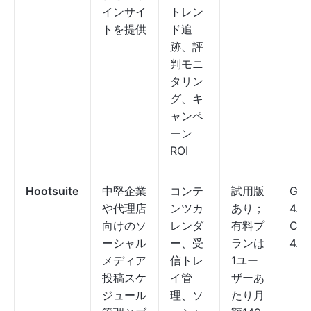
インサイ
トレン
トを提供
ド追
跡、評
判モニ
タリン
グ、キ
ャンペ
ーン
ROI
Hootsuite
中堅企業
コンテ
試用版
G2:
や代理店
ンツカ
あり；
4.2
向けのソ
レンダ
有料プ
Cap
ーシャル
ー、受
ランは
4.4
メディア
信トレ
1ユー
投稿スケ
イ管
ザーあ
ジュール
理、ソ
たり月