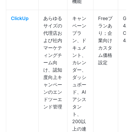
機能
ClickUp
あらゆる
キャン
Freeプ
G2:
サイズの
ペーン
ランあ
4.7
代理店お
プラ
り；企
Cap
よび社内
ン、ド
業向け
4.6
マーケテ
キュメ
カスタ
ィングチ
ント、
ム価格
ーム向
カレン
設定
け、認知
ダー、
度向上キ
ダッシ
ャンペー
ュボー
ンのエン
ド、AI
ドツーエ
アシス
ンド管理
タン
ト、
200以
上の連