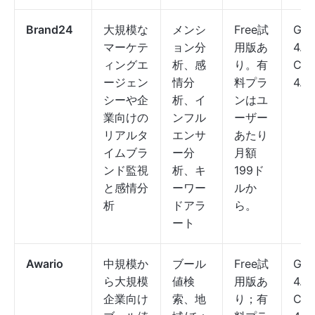
Brand24
大規模な
メンシ
Free試
G2:
マーケテ
ョン分
用版あ
4.6
ィングエ
析、感
り。有
Cap
ージェン
情分
料プラ
4.7/
シーや企
析、イ
ンはユ
業向けの
ンフル
ーザー
リアルタ
エンサ
あたり
イムブラ
ー分
月額
ンド監視
析、キ
199ド
と感情分
ーワー
ルか
析
ドアラ
ら。
ート
Awario
中規模か
ブール
Free試
G2:
ら大規模
値検
用版あ
4.0
企業向け
索、地
り；有
Cap