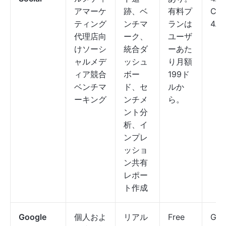
アマーケ
跡、ベ
有料プ
Cap
ティング
ンチマ
ランは
4.4
代理店向
ーク、
ユーザ
けソーシ
統合ダ
ーあた
ャルメデ
ッシュ
り月額
ィア競合
ボー
199ド
ベンチマ
ド、セ
ルか
ーキング
ンチメ
ら。
ント分
析、イ
ンプレ
ッショ
ン共有
レポー
ト作成
Google
個人およ
リアル
Free
G2: