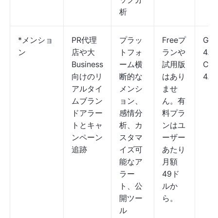
析
*メンショ
PR代理
プラッ
Freeプ
G2:
ン
店や大
トフォ
ランや
4.3
Business
ーム横
試用版
Cap
向けのリ
断的な
はあり
4.7/
アルタイ
メンシ
ませ
ムブラン
ョン、
ん。有
ドアラー
感情分
料プラ
トとキャ
析、カ
ンはユ
ンペーン
スタマ
ーザー
追跡
イズ可
あたり
能なア
月額
ラー
49ド
ト、公
ルか
開ツー
ら。
ル