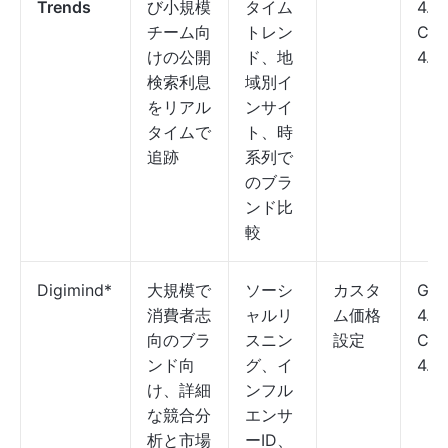
Trends
び小規模
タイム
4.6
チーム向
トレン
Cap
けの公開
ド、地
4.7/
検索利息
域別イ
をリアル
ンサイ
タイムで
ト、時
追跡
系列で
のブラ
ンド比
較
Digimind*
大規模で
ソーシ
カスタ
G2:
消費者志
ャルリ
ム価格
4.5
向のブラ
スニン
設定
Cap
ンド向
グ、イ
4.4
け、詳細
ンフル
な競合分
エンサ
析と市場
ーID、