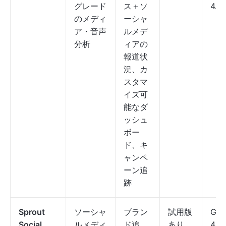
グレード
ス＋ソ
4.0
のメディ
ーシャ
ア・音声
ルメデ
分析
ィアの
報道状
況、カ
スタマ
イズ可
能なダ
ッシュ
ボー
ド、キ
ャンペ
ーン追
跡
Sprout
ソーシャ
ブラン
試用版
G2:
Social
ルメディ
ド追
あり。
4.4