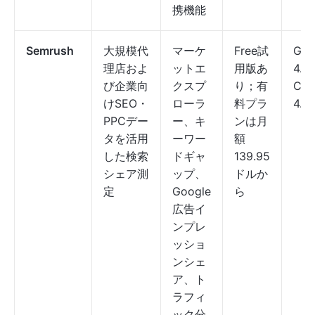
携機能
Semrush
大規模代
マーケ
Free試
G2:
理店およ
ットエ
用版あ
4.5
び企業向
クスプ
り；有
Cap
けSEO・
ローラ
料プラ
4.6
PPCデー
ー、キ
ンは月
タを活用
ーワー
額
した検索
ドギャ
139.95
シェア測
ップ、
ドルか
定
Google
ら
広告イ
ンプレ
ッショ
ンシェ
ア、ト
ラフィ
ック分