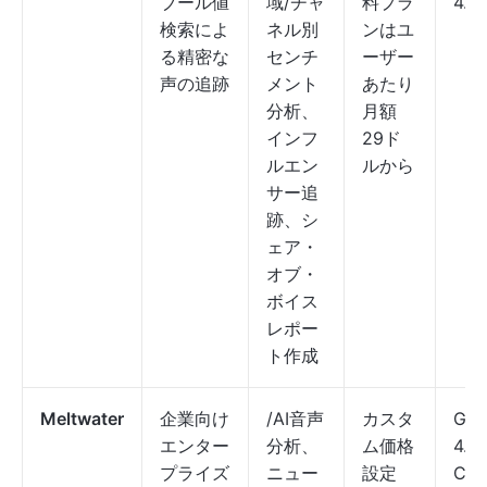
ブール値
域/チャ
料プラ
4.3
検索によ
ネル別
ンはユ
る精密な
センチ
ーザー
声の追跡
メント
あたり
分析、
月額
インフ
29ド
ルエン
ルから
サー追
跡、シ
ェア・
オブ・
ボイス
レポー
ト作成
Meltwater
企業向け
/AI音声
カスタ
G2:
エンター
分析、
ム価格
4.0
プライズ
ニュー
設定
Cap