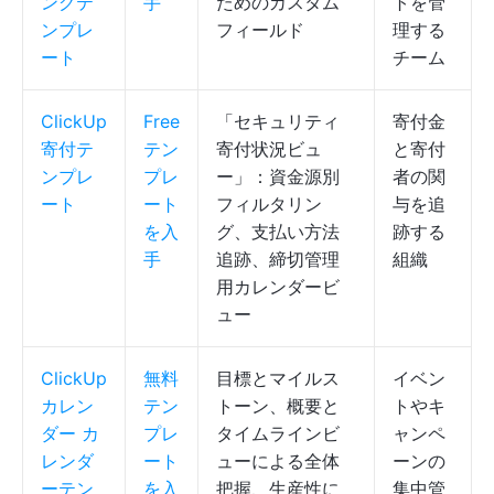
ングテ
手
ためのカスタム
トを管
ンプレ
フィールド
理する
ート
チーム
ClickUp
Free
「セキュリティ
寄付金
寄付テ
テン
寄付状況ビュ
と寄付
ンプレ
プレ
ー」：資金源別
者の関
ート
ート
フィルタリン
与を追
を入
グ、支払い方法
跡する
手
追跡、締切管理
組織
用カレンダービ
ュー
ClickUp
無料
目標とマイルス
イベン
カレン
テン
トーン、概要と
トやキ
ダー カ
プレ
タイムラインビ
ャンペ
レンダ
ート
ューによる全体
ーンの
ーテン
を入
把握、生産性に
集中管