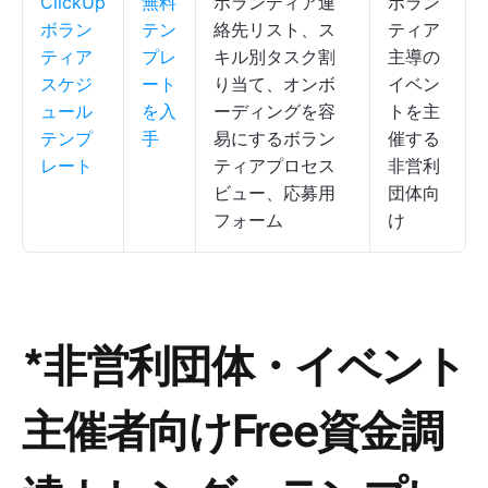
ClickUp
無料
ボランティア連
ボラン
ボラン
テン
絡先リスト、ス
ティア
ティア
プレ
キル別タスク割
主導の
スケジ
ート
り当て、オンボ
イベン
ュール
を入
ーディングを容
トを主
テンプ
手
易にするボラン
催する
レート
ティアプロセス
非営利
ビュー、応募用
団体向
フォーム
け
*非営利団体・イベント
主催者向けFree資金調