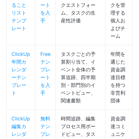
ること
ート
クエストフォー
クを管
リスト
を入
ム、タスクの生
理する
テンプ
手
産性評価
個人お
レート
よびチ
ーム
ClickUp
Free
タスクごとの予
年間を
年間カ
テン
算割り当て、イ
通じた
レンダ
プレ
ベント全体の予
資金調
ーテン
ート
算追跡、四半期
達目標
プレー
を入
別・部門別のイ
を持つ
ト
手
ベントビュー、
非営利
関連書類
団体
ClickUp
無料
時間追跡、編集
資金調
編集カ
テン
プロセス用ボー
達コミ
レンダ
プレ
ドビュー、タス
ュニケ