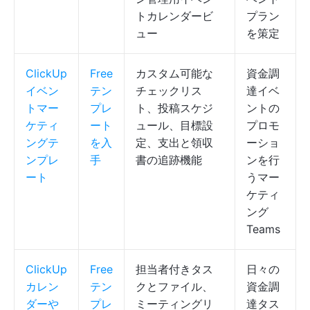
トカレンダービ
プラン
ュー
を策定
ClickUp
Free
カスタム可能な
資金調
イベン
テン
チェックリス
達イベ
トマー
プレ
ト、投稿スケジ
ントの
ケティ
ート
ュール、目標設
プロモ
ングテ
を入
定、支出と領収
ーショ
ンプレ
手
書の追跡機能
ンを行
ート
うマー
ケティ
ング
Teams
ClickUp
Free
担当者付きタス
日々の
カレン
テン
クとファイル、
資金調
ダーや
プレ
ミーティングリ
達タス