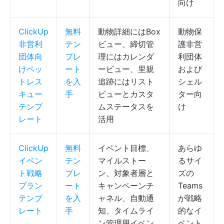
向け
ClickUp
無料
動物詳細にはBox
動物保
非営利
テン
ビュー、締切管
護非営
団体向
プレ
理にはカレンダ
利団体
けペッ
ート
ービュー、里親
および
トレス
を入
追跡にはリスト
シェル
キュー
手
ビューとカスタ
ター向
テンプ
ムステータスを
け
レート
活用
ClickUp
無料
イベント目標、
あらゆ
イベン
テン
マイルストー
るサイ
ト戦略
プレ
ン、対象者層と
ズの
プラン
ート
キャンペーンチ
Teams
テンプ
を入
ャネル、自動通
が戦略
レート
手
知、タイムライ
的なイ
ン管理用イベン
ベント