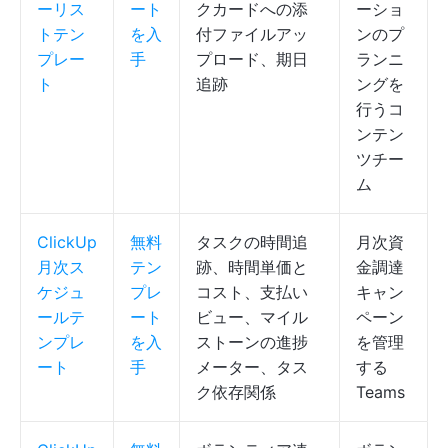
ーリス
ート
クカードへの添
ーショ
トテン
を入
付ファイルアッ
ンのプ
プレー
手
プロード、期日
ランニ
ト
追跡
ングを
行うコ
ンテン
ツチー
ム
ClickUp
無料
タスクの時間追
月次資
月次ス
テン
跡、時間単価と
金調達
ケジュ
プレ
コスト、支払い
キャン
ールテ
ート
ビュー、マイル
ペーン
ンプレ
を入
ストーンの進捗
を管理
ート
手
メーター、タス
する
ク依存関係
Teams