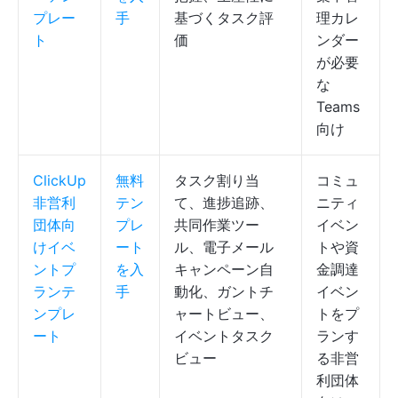
プレー
手
基づくタスク評
理カレ
ト
価
ンダー
が必要
な
Teams
向け
ClickUp
無料
タスク割り当
コミュ
非営利
テン
て、進捗追跡、
ニティ
団体向
プレ
共同作業ツー
イベン
けイベ
ート
ル、電子メール
トや資
ントプ
を入
キャンペーン自
金調達
ランテ
手
動化、ガントチ
イベン
ンプレ
ャートビュー、
トをプ
ート
イベントタスク
ランす
ビュー
る非営
利団体