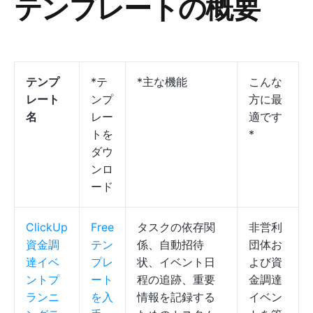
テンプレートの概要
テンプ
*テ
*主な機能
こんな
レート
ンプ
方に最
名
レー
適です
トを
*
ダウ
ンロ
ード
ClickUp
Free
タスクの依存関
非営利
資金調
テン
係、自動招待
団体お
達イベ
プレ
状、イベント日
よび資
ントプ
ート
程の追跡、重要
金調達
ランニ
を入
情報を記録する
イベン