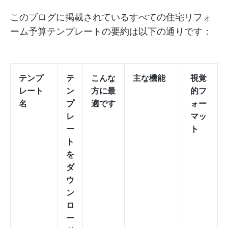
このブログに掲載されているすべての住宅リフォ
ーム予算テンプレートの要約は以下の通りです：
テンプ
テ
こんな
主な機能
視覚
レート
ン
方に最
的フ
名
プ
適です
ォー
レ
マッ
ー
ト
ト
を
ダ
ウ
ン
ロ
ー