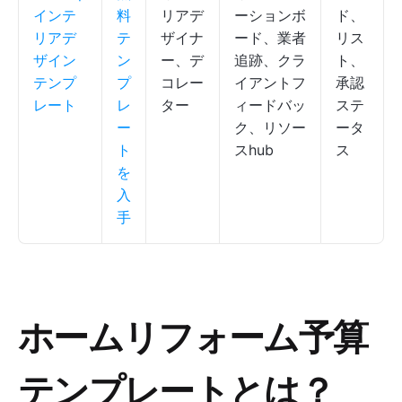
インテ
料
リアデ
ーションボ
ド、
リアデ
テ
ザイナ
ード、業者
リス
ザイン
ン
ー、デ
追跡、クラ
ト、
テンプ
プ
コレー
イアントフ
承認
レート
レ
ター
ィードバッ
ステ
ー
ク、リソー
ータ
ト
スhub
ス
を
入
手
ホームリフォーム予算
テンプレートとは？