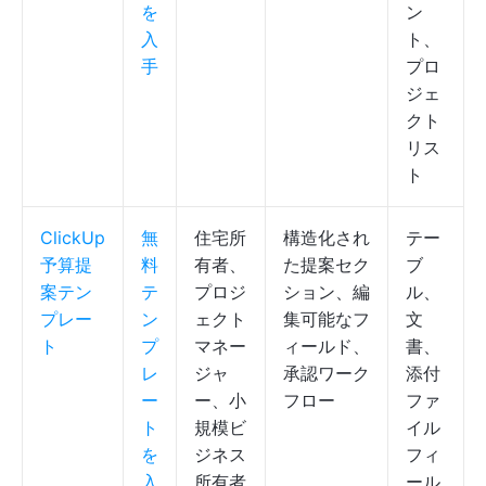
を
ン
入
ト、
手
プロ
ジェ
クト
リス
ト
ClickUp
無
住宅所
構造化され
テー
予算提
料
有者、
た提案セク
ブ
案テン
テ
プロジ
ション、編
ル、
プレー
ン
ェクト
集可能なフ
文
ト
プ
マネー
ィールド、
書、
レ
ジャ
承認ワーク
添付
ー
ー、小
フロー
ファ
ト
規模ビ
イル
を
ジネス
フィ
入
所有者
ール