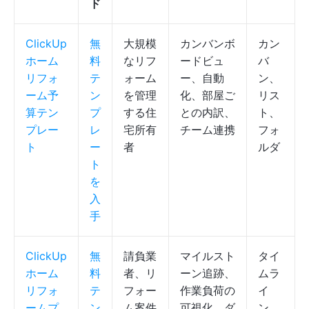
ド
ClickUp
無
大規模
カンバンボ
カン
ホーム
料
なリフ
ードビュ
バ
リフォ
テ
ォーム
ー、自動
ン、
ーム予
ン
を管理
化、部屋ご
リス
算テン
プ
する住
との内訳、
ト、
プレー
レ
宅所有
チーム連携
フォ
ト
ー
者
ルダ
ト
を
入
手
ClickUp
無
請負業
マイルスト
タイ
ホーム
料
者、リ
ーン追跡、
ムラ
リフォ
テ
フォー
作業負荷の
イ
ームプ
ン
ム案件
可視化、ダ
ン、