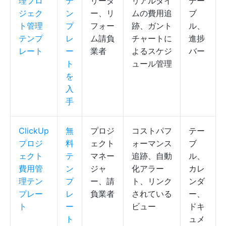
理プロ
テ
リーダ
リアルタイ
テー
ジェク
ン
ー、リ
ムの費用追
ブ
ト管理
プ
フォー
跡、ガント
ル、
テンプ
レ
ム請負
チャートに
進捗
レート
ー
業者
よるスケジ
バー
ト
ュール管理
を
入
手
ClickUp
無
プロジ
コストパフ
テー
プロジ
料
ェクト
ォーマンス
ブ
ェクト
テ
マネー
追跡、自動
ル、
費用管
ン
ジャ
化アラー
カレ
理テン
プ
ー、請
ト、リンク
ンダ
プレー
レ
負業者
されている
ー、
ト
ー
ビュー
ドキ
ト
ュメ