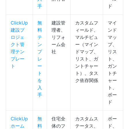
手
ド
ClickUp
無
建設管
カスタムフ
マイ
建設プ
料
理者、
ィールド、
ンド
ロジェ
テ
リフォ
マルチビュ
マッ
クト管
ン
ーム会
ー（マイン
プ、
理テン
プ
社
ドマップ、
リス
プレー
レ
リスト、ガ
ト、
ト
ー
ントチャー
ガン
ト
ト）、タス
トチ
を
ク依存関係
ャー
入
ト、
手
ボー
ド
ClickUp
無
住宅全
カスタムス
ボー
ホーム
料
体のフ
テータス、
ド、