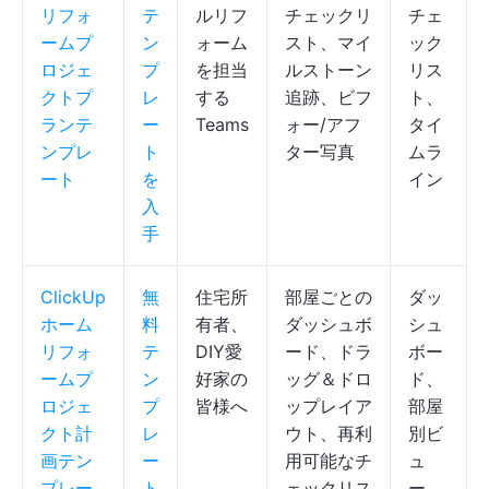
リフォ
テ
ルリフ
チェックリ
チェ
ームプ
ン
ォーム
スト、マイ
ック
ロジェ
プ
を担当
ルストーン
リス
クトプ
レ
する
追跡、ビフ
ト、
ランテ
ー
Teams
ォー/アフ
タイ
ンプレ
ト
ター写真
ムラ
ート
を
イン
入
手
ClickUp
無
住宅所
部屋ごとの
ダッ
ホーム
料
有者、
ダッシュボ
シュ
リフォ
テ
DIY愛
ード、ドラ
ボー
ームプ
ン
好家の
ッグ＆ドロ
ド、
ロジェ
プ
皆様へ
ップレイア
部屋
クト計
レ
ウト、再利
別ビ
画テン
ー
用可能なチ
ュ
プレー
ト
ェックリス
ー、