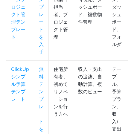
ロジェ
プ
担当
ッシュボー
ダッ
クト管
レ
者、プ
ド、複数物
シュ
理テン
ー
ロジェ
件管理
ボー
プレー
ト
クト管
ド、
ト
を
理
フォ
入
ルダ
手
ClickUp
無
住宅所
収入・支出
テー
シンプ
料
有者、
の追跡、自
ブ
ル予算
テ
初めて
動計算、複
ル、
テンプ
ン
リノベ
数のビュー
予算
レート
プ
ーショ
プラ
レ
ンを行
ン、
ー
う方へ
収
ト
入/
を
支出