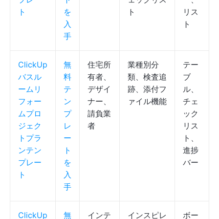
ト
を
ト
リス
入
ト
手
ClickUp
無
住宅所
業種別分
テー
バスル
料
有者、
類、検査追
ブ
ームリ
テ
デザイ
跡、添付フ
ル、
フォー
ン
ナー、
ァイル機能
チェ
ムプロ
プ
請負業
ック
ジェク
レ
者
リス
トプラ
ー
ト、
ンテン
ト
進捗
プレー
を
バー
ト
入
手
ClickUp
無
インテ
インスピレ
ボー