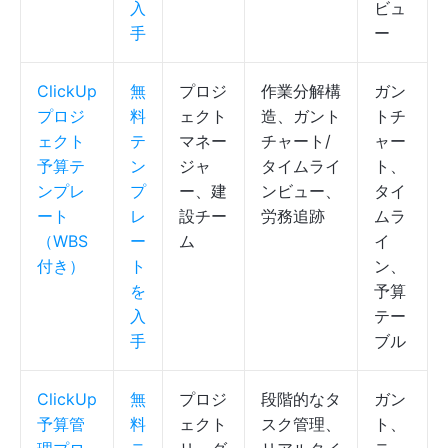
入
ビュ
手
ー
ClickUp
無
プロジ
作業分解構
ガン
プロジ
料
ェクト
造、ガント
トチ
ェクト
テ
マネー
チャート/
ャー
予算テ
ン
ジャ
タイムライ
ト、
ンプレ
プ
ー、建
ンビュー、
タイ
ート
レ
設チー
労務追跡
ムラ
（WBS
ー
ム
イ
付き）
ト
ン、
を
予算
入
テー
手
ブル
ClickUp
無
プロジ
段階的なタ
ガン
予算管
料
ェクト
スク管理、
ト、