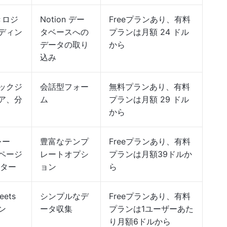
きロジ
Notion デー
Freeプランあり、有料
ディン
タベースへの
プランは月額 24 ドル
データの取り
から
込み
ックジ
会話型フォー
無料プランあり、有料
ア、分
ム
プランは月額 29 ドル
から
レー
豊富なテンプ
Freeプランあり、有料
ページ
レートオプシ
プランは月額39ドルか
ィター
ョン
ら
ets
シンプルなデ
Freeプランあり、有料
ン
ータ収集
プランは1ユーザーあた
り月額6ドルから