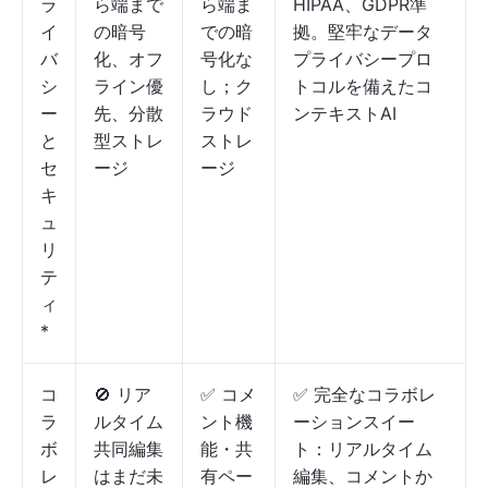
ラ
ら端まで
ら端ま
HIPAA、GDPR準
イ
の暗号
での暗
拠。堅牢なデータ
バ
化、オフ
号化な
プライバシープロ
シ
ライン優
し；ク
トコルを備えたコ
ー
先、分散
ラウド
ンテキストAI
と
型ストレ
ストレ
セ
ージ
ージ
キ
ュ
リ
テ
ィ
*
コ
🚫 リア
✅ コメ
✅ 完全なコラボレ
ラ
ルタイム
ント機
ーションスイー
ボ
共同編集
能・共
ト：リアルタイム
レ
はまだ未
有ペー
編集、コメントか