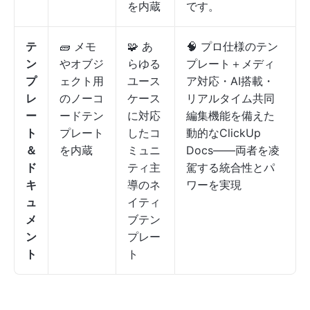
を内蔵
です。
テ
🧱 メモ
🧩 あ
🧠 プロ仕様のテン
ン
やオブジ
らゆる
プレート＋メディ
プ
ェクト用
ユース
ア対応・AI搭載・
レ
のノーコ
ケース
リアルタイム共同
ー
ードテン
に対応
編集機能を備えた
ト
プレート
したコ
動的なClickUp
＆
を内蔵
ミュニ
Docs——両者を凌
ド
ティ主
駕する統合性とパ
キ
導のネ
ワーを実現
ュ
イティ
メ
ブテン
ン
プレー
ト
ト