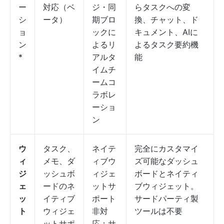
ー
対応（ベ
ジ・同
らタスクへの変
シ
ータ）
期ブロ
換、チャット、ド
ョ
ックに
キュメント、AIに
ン
よるリ
よるタスク要約機
*
アルタ
能
イムチ
ームコ
ラボレ
ーショ
ン
ウ
タスク、
ネイテ
完全にカスタマイ
ィ
メモ、ダ
ィブウ
ズ可能なダッシュ
ジ
ッシュボ
ィジェ
ボードとネイティ
ェ
ードのネ
ットサ
ブウィジェット。
ッ
イティブ
ポート
サードパーティ製
ト
ウィジェ
非対
ツールは不要
ットサポ
応；サ