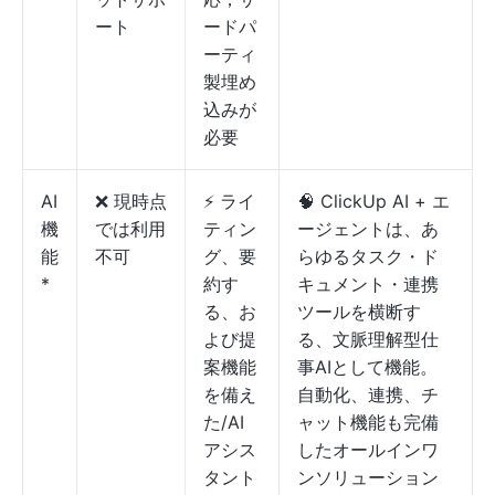
ート
ードパ
ーティ
製埋め
込みが
必要
AI
❌ 現時点
⚡ ライ
🧠 ClickUp AI + エ
機
では利用
ティン
ージェントは、あ
能
不可
グ、要
らゆるタスク・ド
*
約す
キュメント・連携
る、お
ツールを横断す
よび提
る、文脈理解型仕
案機能
事AIとして機能。
を備え
自動化、連携、チ
た/AI
ャット機能も完備
アシス
したオールインワ
タント
ンソリューション