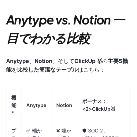
Anytype vs. Notion 一
目でわかる比較
Anytype
、
Notion
、そして
ClickUp 🥇
の
主要5機
能
を
比較した簡潔なテーブル
はこちら：
機
ボーナス：
能
Anytype
Notion
<2>ClickUp
🥇
*
プ
✅ 端か
❌ 端か
🛡️ SOC 2、