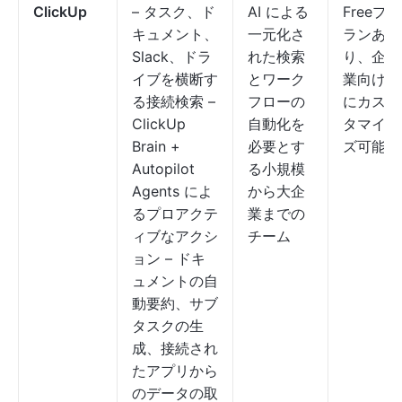
ClickUp
– タスク、ド
AI による
Freeプ
キュメント、
一元化さ
ランあ
Slack、ドラ
れた検索
り、企
イブを横断す
とワーク
業向け
る接続検索 –
フローの
にカス
ClickUp
自動化を
タマイ
Brain +
必要とす
ズ可能
Autopilot
る小規模
Agents によ
から大企
るプロアクテ
業までの
ィブなアクシ
チーム
ョン – ドキ
ュメントの自
動要約、サブ
タスクの生
成、接続され
たアプリから
のデータの取