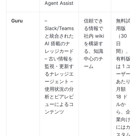
Agent Assist
Guru
–
信頼でき
無料試
Slack/Teams
る情報で
用版
と統合された
社内 wiki
（30
AI 搭載のナ
を構築す
日
レッジカード
る、知識
間）、
– 古い情報を
中心のチ
有料版
監視・更新す
ーム
は 1 ユ
るナレッジエ
ーザー
ージェント –
あたり
使用状況の分
月額
析とピアレビ
18 ド
ューによるコ
ルか
ンテンツ
ら、企
業向け
にはカ
スタム