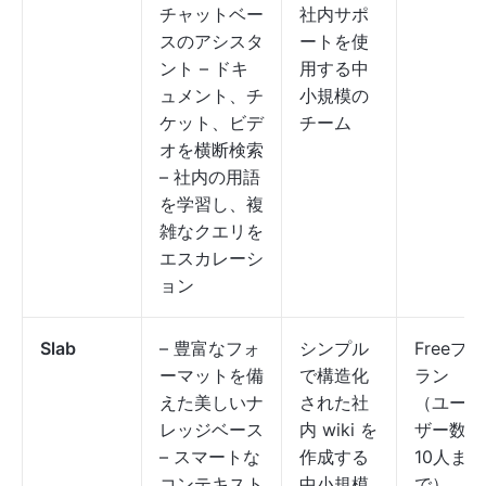
チャットベー
社内サポ
スのアシスタ
ートを使
ント – ドキ
用する中
ュメント、チ
小規模の
ケット、ビデ
チーム
オを横断検索
– 社内の用語
を学習し、複
雑なクエリを
エスカレーシ
ョン
Slab
– 豊富なフォ
シンプル
Freeプ
ーマットを備
で構造化
ラン
えた美しいナ
された社
（ユー
レッジベース
内 wiki を
ザー数
– スマートな
作成する
10人ま
コンテキスト
中小規模
で）、