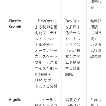
価格設
定
Elastic
– DevOps に
DevOps
無料試
Search
よる制御を備
を多用す
用版
えたフルテキ
るチーム
（14日
スト + ベク
や、カス
間）、
トル検索 –
タマイズ
カスタ
オープンソー
された検
ム従量
ス、スケーラ
索システ
課金制
ブル、カスタ
ムを構築
マイズ可能 –
する技術
Kibana +
組織
LLM サポー
トによる分析
Algolia
– ニューラル
高速でイ
Freeプ
検索とタイプ
ンテリジ
ラン