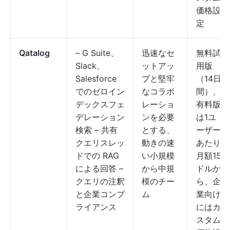
価格設
定
Qatalog
– G Suite、
迅速なセ
無料試
Slack、
ットアッ
用版
Salesforce
プと堅牢
（14日
でのゼロイン
なコラボ
間）、
デックスフェ
レーショ
有料版
デレーション
ンを必要
は1ユ
検索 – 共有
とする、
ーザー
クエリスレッ
動きの速
あたり
ドでの RAG
い小規模
月額15
による回答 –
から中規
ドルか
クエリの注釈
模のチー
ら、企
と企業コンプ
ム
業向け
ライアンス
にはカ
スタム