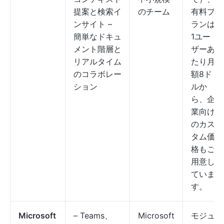
提案と検索イ
のチーム
有料プ
ンサイト –
ランは
簡単なドキュ
1ユー
メント階層と
ザーあ
リアルタイム
たり月
のコラボレー
額8ド
ション
ルか
ら、企
業向け
のカス
タム価
格もご
用意し
ていま
す。
Microsoft
– Teams、
Microsoft
モジュ