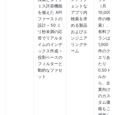
ミス許容機能
ェントな
（月
を備えた API
アプリ内
10,000
ファーストの
検索を求
件の検
設計 – 50 ミ
める製品
索）、
リ秒未満の応
およびエ
有料プ
答でリアルタ
ンジニア
ランは
イムのインデ
リングチ
1,000
ックス作成 –
ーム
件のク
役割ベースの
エリあ
フィルターと
たり
動的なファセ
0.50ド
ット
ルか
ら、企
業向け
のカス
タム価
格もご