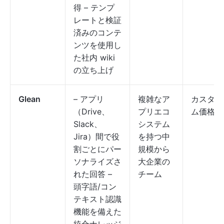
得 – テンプ
レートと検証
済みのコンテ
ンツを使用し
た社内 wiki
の立ち上げ
Glean
– アプリ
複雑なア
カスタ
（Drive、
プリエコ
ム価格
Slack、
システム
Jira）間で役
を持つ中
割ごとにパー
規模から
ソナライズさ
大企業の
れた回答 –
チーム
頭字語/コン
テキスト認識
機能を備えた