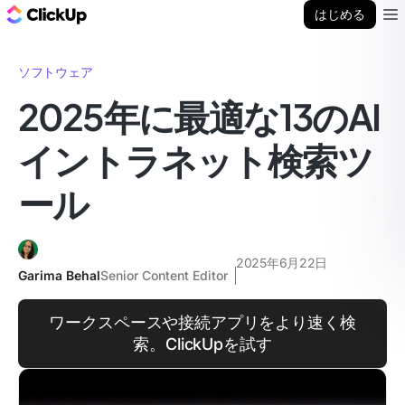
ClickUp ブログ
はじめる
Ope
ソフトウェア
2025年に最適な13のAI
イントラネット検索ツ
ール
2025年6月22日
Garima Behal
Senior Content Editor
ワークスペースや接続アプリをより速く検
索。ClickUpを試す