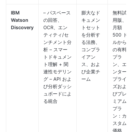
IBM
– パスベース
膨大なド
無料試
Watson
の回答、
キュメン
用版、
Discovery
OCR、エン
トセット
月額
ティティ/セ
を分析す
500 ド
ンチメント分
る法務、
ルから
析 – スマー
コンプラ
の有料
トドキュメン
イアン
プラ
ト理解 + 関
ス、およ
ン、エ
連性モデリン
び企業チ
ンター
グ – API およ
ーム
プライ
び分析ダッシ
ズおよ
ュボードによ
びプレ
る統合
ミアム
プラ
ン：カ
スタム
価格