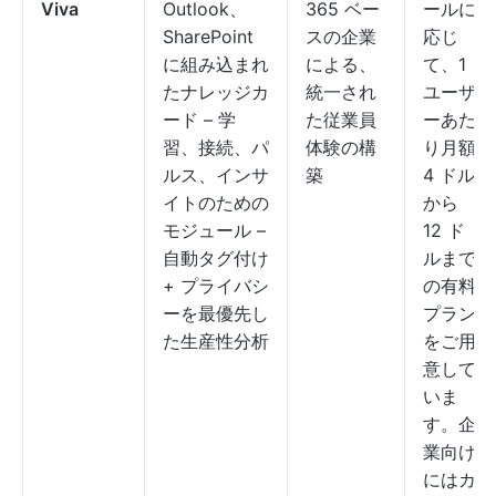
Viva
Outlook、
365 ベー
ールに
SharePoint
スの企業
応じ
に組み込まれ
による、
て、1
たナレッジカ
統一され
ユーザ
ード – 学
た従業員
ーあた
習、接続、パ
体験の構
り月額
ルス、インサ
築
4 ドル
イトのための
から
モジュール –
12 ド
自動タグ付け
ルまで
+ プライバシ
の有料
ーを最優先し
プラン
た生産性分析
をご用
意して
いま
す。企
業向け
にはカ