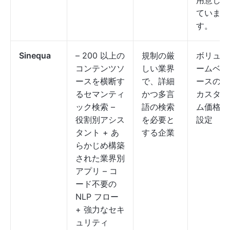
用意し
ていま
す。
Sinequa
– 200 以上の
規制の厳
ボリュ
コンテンツソ
しい業界
ームベ
ースを横断す
で、詳細
ースの
るセマンティ
かつ多言
カスタ
ック検索 –
語の検索
ム価格
役割別アシス
を必要と
設定
タント + あ
する企業
らかじめ構築
された業界別
アプリ – コ
ード不要の
NLP フロー
+ 強力なセキ
ュリティ