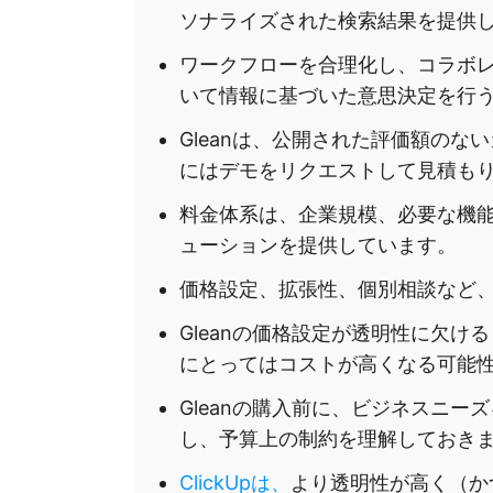
ソナライズされた検索結果を提供
ワークフローを合理化し、コラボ
いて情報に基づいた意思決定を行
Gleanは、公開された評価額の
にはデモをリクエストして見積も
料金体系は、企業規模、必要な機
ューションを提供しています。
価格設定、拡張性、個別相談など、G
Gleanの価格設定が透明性に欠
にとってはコストが高くなる可能
Gleanの購入前に、ビジネスニ
し、予算上の制約を理解しておき
ClickUpは、
より透明性が高く（か