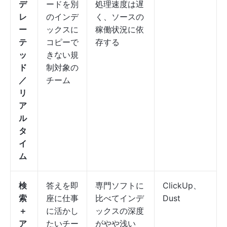
デ
ードを別
処理速度は遅
レ
のインデ
く、ソースの
ー
ックスに
稼働状況に依
テ
コピーで
存する
ッ
きない規
ド
制対象の
／
チーム
リ
ア
ル
タ
イ
ム
検
答えを即
専門ソフトに
ClickUp、
索
座に仕事
比べてインデ
Dust
＋
に活かし
ックスの深度
ア
たいチー
がやや浅い