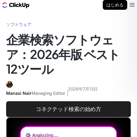
ClickUp ブログ
はじめる
Ope
ソフトウェア
企業検索ソフトウェ
ア：2026年版 ベスト
12ツール
2026年7月13日
Manasi Nair
Managing Editor
コネクテッド検索の始め方