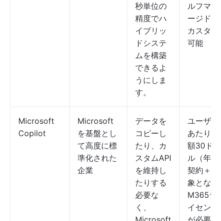
秒単位の
ルフマネ
精度でハ
ージド：
イブリッ
カスタム
ドシステ
可能
ムを構築
できるよ
うにしま
す。
Microsoft
Microsoft
データを
ユーザー
Copilot
を基盤とし
コピーし
あたり月
て高度に標
たり、カ
額30ド
準化された
スタムAPI
ル（年間
企業
を維持し
契約＋対
たりする
象となる
必要な
M365ラ
く、
イセンス
Microsoft
が必要）