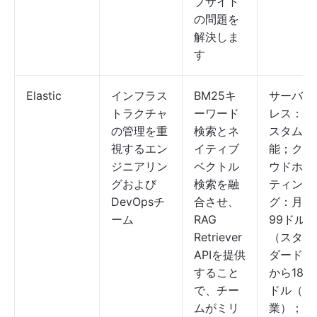
プサイト
の問題を
解決しま
す
Elastic
インフラス
BM25キ
サーバー
トラクチャ
ーワード
レス：カ
の管理を重
検索とネ
スタム可
視するエン
イティブ
能；クラ
ジニアリン
ベクトル
ウドホス
グおよび
検索を融
ティン
DevOpsチ
合させ、
グ：月額
ーム
RAG
99ドル
Retriever
（スタン
APIを提供
ダード）
すること
から184
で、チー
ドル（企
ムがミリ
業）；セ