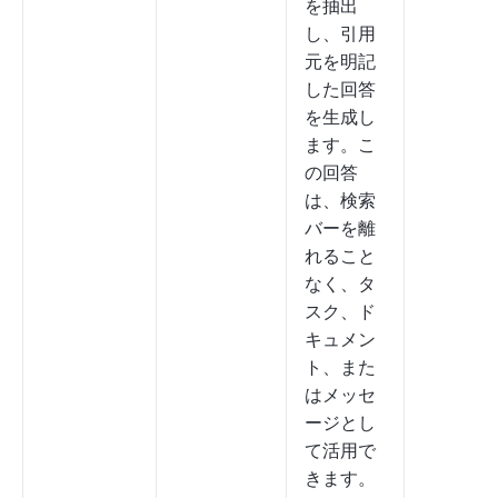
を抽出
し、引用
元を明記
した回答
を生成し
ます。こ
の回答
は、検索
バーを離
れること
なく、タ
スク、ド
キュメン
ト、また
はメッセ
ージとし
て活用で
きます。