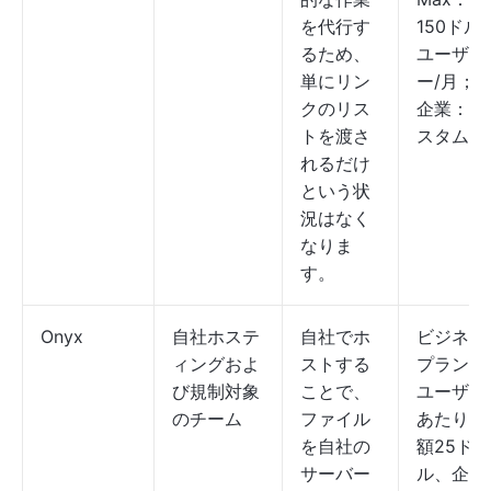
を代行す
150ドル/
るため、
ユーザ
単にリン
ー/月；
クのリス
企業：カ
トを渡さ
スタム
れるだけ
という状
況はなく
なりま
す。
Onyx
自社ホステ
自社でホ
ビジネス
ィングおよ
ストする
プラン：
び規制対象
ことで、
ユーザー
のチーム
ファイル
あたり月
を自社の
額25ド
サーバー
ル、企業