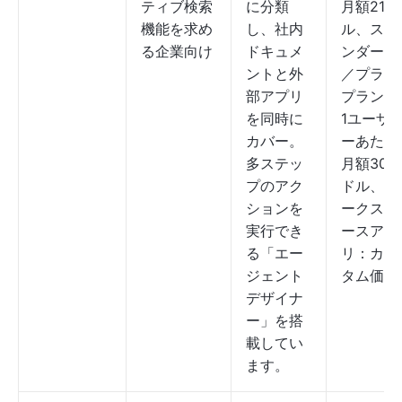
ティブ検索
に分類
月額21ド
機能を求め
し、社内
ル、スタ
る企業向け
ドキュメ
ンダード
ントと外
／プラス
部アプリ
プラン：
を同時に
1ユーザ
カバー。
ーあたり
多ステッ
月額30
プのアク
ドル、ワ
ションを
ークスペ
実行でき
ースアプ
る「エー
リ：カス
ジェント
タム価格
デザイナ
ー」を搭
載してい
ます。