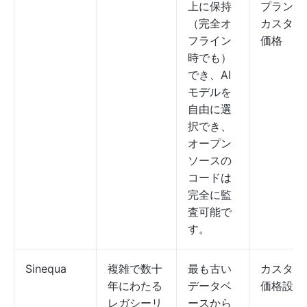
上に保持
プラン：
（完全オ
カスタム
フライン
価格
時でも）
でき、AI
モデルを
自由に選
択でき、
オープン
ソースの
コードは
完全に監
査可能で
す。
Sinequa
複雑で数十
最も古い
カスタム
年にわたる
データベ
価格設定
レガシーリ
ースから