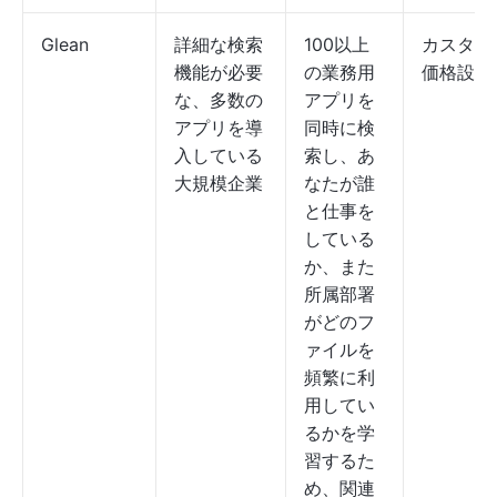
Glean
詳細な検索
100以上
カスタム
機能が必要
の業務用
価格設定
な、多数の
アプリを
アプリを導
同時に検
入している
索し、あ
大規模企業
なたが誰
と仕事を
している
か、また
所属部署
がどのフ
ァイルを
頻繁に利
用してい
るかを学
習するた
め、関連