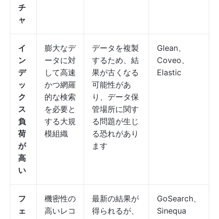
チ
ャ
イ
膨大なデ
データを複製
Glean、
ン
ータに対
するため、結
Coveo、
デ
して高速
果が古くなる
Elastic
ッ
かつ網羅
可能性があ
ク
的な検索
り、データ保
ス
を必要と
管場所に関す
負
する大規
る問題が生じ
荷
模組織
る恐れがあり
が
ます
高
い
フ
機密性の
最新の結果が
GoSearch、
ェ
高いレコ
得られるが、
Sinequa