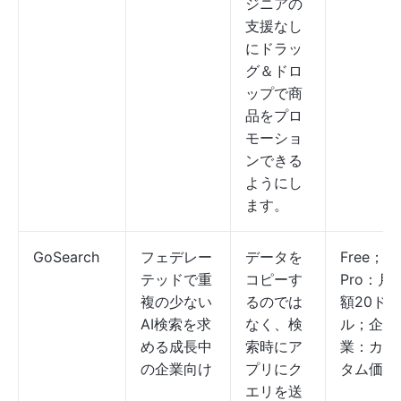
ジニアの
支援なし
にドラッ
グ＆ドロ
ップで商
品をプロ
モーショ
ンできる
ようにし
ます。
GoSearch
フェデレー
データを
Free；
テッドで重
コピーす
Pro：月
複の少ない
るのでは
額20ド
AI検索を求
なく、検
ル；企
める成長中
索時にア
業：カス
の企業向け
プリにク
タム価格
エリを送