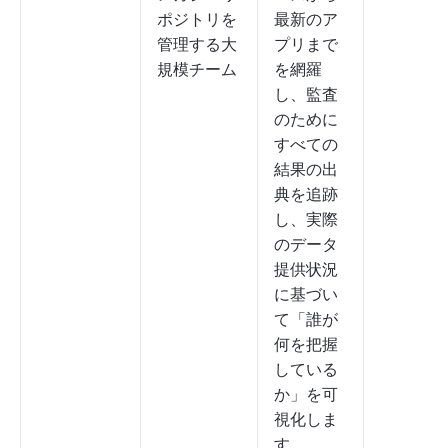
ポジトリを
最新のア
管理する大
プリまで
規模チーム
を網羅
し、監査
のために
すべての
結果の出
典を追跡
し、実際
のデータ
提供状況
に基づい
て「誰が
何を把握
している
か」を可
視化しま
す。