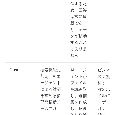
信するた
め、回答
は常に最
新であ
り、デー
タが移動
すること
はありま
せん
Dust
検索機能に
AIエージ
ビジネ
加え、AIエ
ェントが
ス：無
ージェント
ファイル
料；
による対応
を読み取
Pro：30
を求める多
り、返信
ドル/ユ
部門横断チ
案を作成
ーザー/
ーム向け
し、反復
月；
的な作業
Max：