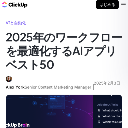
ClickUp ブログ
はじめる
Ope
AIと自動化
2025年のワークフロー
を最適化するAIアプリ
ベスト50
2025年2月3日
Alex York
Senior Content Marketing Manager