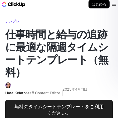
ClickUp ブログ
はじめる
Ope
テンプレート
仕事時間と給与の追跡
に最適な隔週タイムシ
ートテンプレート（無
料）
2025年4月11日
Uma Kelath
Staff Content Editor
無料のタイムシートテンプレートをご利用
ください。