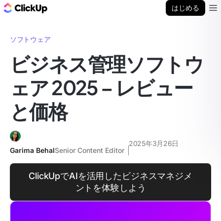
ClickUp ブログ
はじめる
Ope
ソフトウェア
ビジネス管理ソフトウ
ェア 2025 – レビュー
と価格
2025年3月26日
Garima Behal
Senior Content Editor
ClickUpでAIを活用したビジネスマネジメ
ントを体験しよう