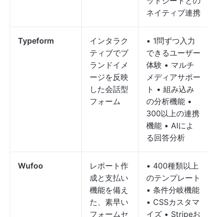
ッドシートとの
ネイティブ連携
Typeform
インタラク
• 1問ずつ入力
ティブでブ
できるユーザー
ランドイメ
体験 • マルチ
ージを反映
メディアサポー
した会話型
ト • 組み込み
フォーム
の分析機能 •
300以上の連携
機能 • AIによ
る回答分析
Wufoo
レポート作
• 400種類以上
成と支払い
のテンプレート
機能を備え
• 条件分岐機能
た、素早い
• CSSカスタマ
フォームセ
イズ • Stripeお