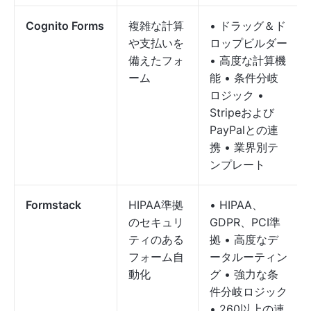
Cognito Forms
複雑な計算
• ドラッグ＆ド
や支払いを
ロップビルダー
備えたフォ
• 高度な計算機
ーム
能 • 条件分岐
ロジック •
Stripeおよび
PayPalとの連
携 • 業界別テ
ンプレート
Formstack
HIPAA準拠
• HIPAA、
のセキュリ
GDPR、PCI準
ティのある
拠 • 高度なデ
フォーム自
ータルーティン
動化
グ • 強力な条
件分岐ロジック
• 260以上の連