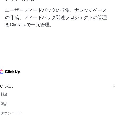
ユーザーフィードバックの収集、ナレッジベース
の作成、フィードバック関連プロジェクトの管理
をClickUpで一元管理。
ClickUp Logo
ClickUp
料金
製品
ダウンロード