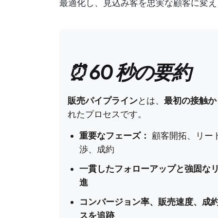
最適化し、見込み客を忠実な顧客に変え
⏰ 60 秒の要約
販売パイプライン
とは、
最初の接触か
れたプロセスです。
重要なフェーズ：
顧客開拓、リー
渉、成約
一貫したフォローアップと強固な
進
コンバージョン率、販売速度、成
スを追跡