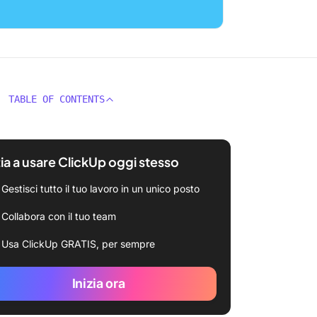
TABLE OF CONTENTS
zia a usare ClickUp oggi stesso
Gestisci tutto il tuo lavoro in un unico posto
Collabora con il tuo team
Usa ClickUp GRATIS, per sempre
Inizia ora