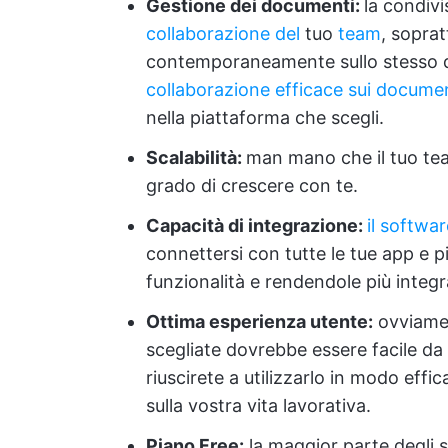
Gestione dei documenti:
la condivi
collaborazione del
tuo
team
, soprat
contemporaneamente sullo stesso d
collaborazione efficace sui docume
nella piattaforma che scegli.
Scalabilità:
man mano che il tuo tea
grado di crescere con te.
Capacità di integrazione:
il softwa
connettersi con tutte le tue app e 
funzionalità e rendendole più integra
Ottima esperienza utente:
ovviamen
scegliate dovrebbe essere facile da 
riuscirete a utilizzarlo in modo eff
sulla vostra vita lavorativa.
Piano Free:
la maggior parte degli s