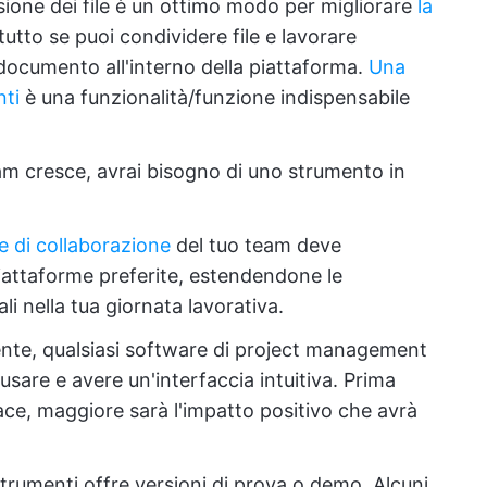
sione dei file è un ottimo modo per migliorare
la
tutto se puoi condividere file e lavorare
ocumento all'interno della piattaforma.
Una
nti
è una funzionalità/funzione indispensabile
m cresce, avrai bisogno di uno strumento in
re di collaborazione
del tuo team deve
piattaforme preferite, estendendone le
li nella tua giornata lavorativa.
te, qualsiasi software di project management
usare e avere un'interfaccia intuitiva. Prima
icace, maggiore sarà l'impatto positivo che avrà
trumenti offre versioni di prova o demo. Alcuni,