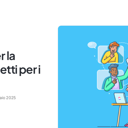
 la
tti per i
aio 2025