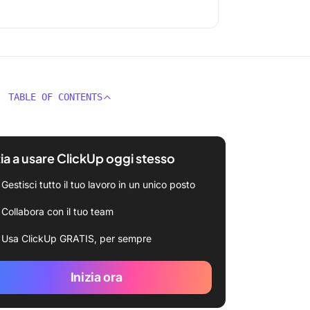
TABLE OF CONTENTS
zia a usare ClickUp oggi stesso
Gestisci tutto il tuo lavoro in un unico posto
Collabora con il tuo team
Usa ClickUp GRATIS, per sempre
Inizia ora