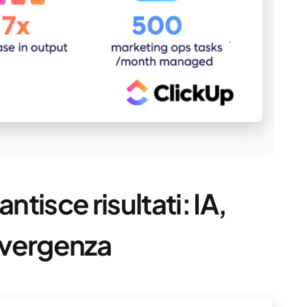
tisce risultati: IA,
nvergenza