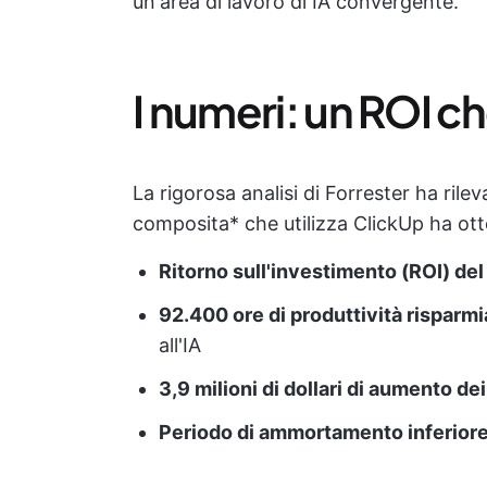
un'area di lavoro di IA convergente.
I numeri: un ROI ch
La rigorosa analisi di Forrester ha rile
composita* che utilizza ClickUp ha ot
Ritorno sull'investimento (ROI) de
92.400 ore di produttività risparmi
all'IA
3,9 milioni di dollari di aumento dei
Periodo di ammortamento inferiore