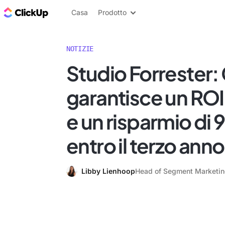
Blog di ClickUp
Casa
Prodotto
NOTIZIE
Studio Forrester:
garantisce un RO
e un risparmio di
entro il terzo anno
Libby Lienhoop
Head of Segment Marketi