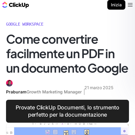
Blog di ClickUp
Inizia
Ope
GOOGLE WORKSPACE
Come convertire
facilmente un PDF in
un documento Google
21 marzo 2025
Praburam
Growth Marketing Manager
Provate ClickUp Documenti, lo strumento
perfetto per la documentazione