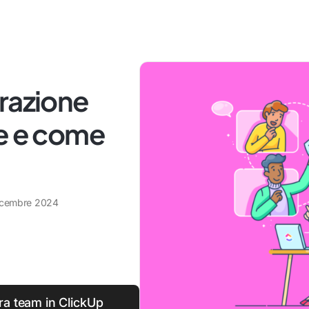
razione
le e come
icembre 2024
tra team in ClickUp