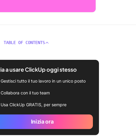
TABLE OF CONTENTS
zia a usare ClickUp oggi stesso
Gestisci tutto il tuo lavoro in un unico posto
Collabora con il tuo team
Usa ClickUp GRATIS, per sempre
Inizia ora