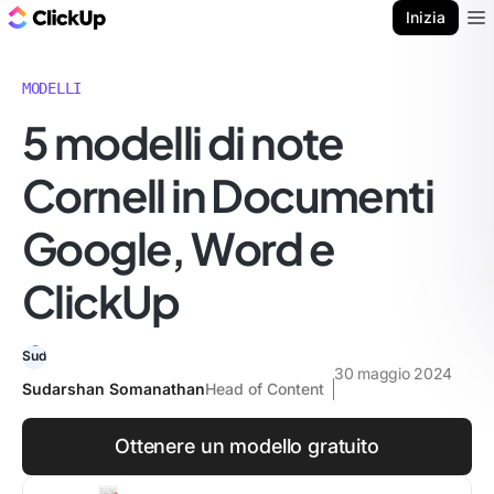
Blog di ClickUp
Inizia
Ope
MODELLI
5 modelli di note
Cornell in Documenti
Google, Word e
ClickUp
30 maggio 2024
Sudarshan Somanathan
Head of Content
Ottenere un modello gratuito