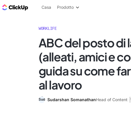
Blog di ClickUp
Casa
Prodotto
WORKLIFE
ABC del posto di 
(alleati, amici e c
guida su come far
al lavoro
Sudarshan Somanathan
Head of Content