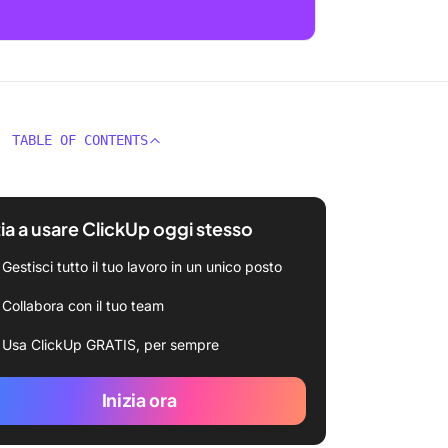
TABLE OF CONTENTS
zia a usare ClickUp oggi stesso
Gestisci tutto il tuo lavoro in un unico posto
Collabora con il tuo team
Usa ClickUp GRATIS, per sempre
Inizia ora