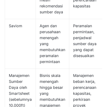
mesin
perencanaan
rekomendasi
kapasitas
sumber daya
Saviom
Agen dan
Peramalan
perusahaan
permintaan,
menengah
penjadwal
yang
sumber daya
membutuhkan
yang dapat
peramalan
disesuaikan
permintaan
Manajemen
Bisnis skala
Manajemen
Sumber
menengah
beban kerja,
Daya oleh
hingga besar
perencanaan
Smartsheet
yang
kapasitas,
(sebelumnya
membutuhkan
perkiraan
10,000ft)
manajemen
proyek