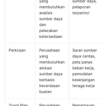
yang
sumber daya,
membutuhkan
pelaporan
analisis
terperinci
sumber daya
dan
pelacakan
ketersediaan
Perkiraan
Perusahaan
Saran sumber
yang
daya cerdas,
membutuhkan
peta panas
alokasi
beban kerja,
sumber daya
pemodelan
berbasis
kesenjangan
kecerdasan
tenaga kerja
buatan
Toggl Plan
Perusahaan
Pemantauan