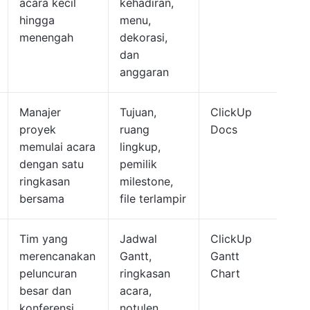
acara kecil
kehadiran,
hingga
menu,
menengah
dekorasi,
dan
anggaran
Manajer
Tujuan,
ClickUp
proyek
ruang
Docs
memulai acara
lingkup,
dengan satu
pemilik
ringkasan
milestone,
bersama
file terlampir
Tim yang
Jadwal
ClickUp
merencanakan
Gantt,
Gantt
peluncuran
ringkasan
Chart
besar dan
acara,
konferensi
notulen