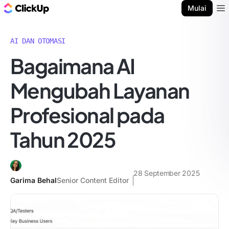
Blog ClickUp
Mulai
Ope
AI DAN OTOMASI
Bagaimana AI
Mengubah Layanan
Profesional pada
Tahun 2025
28 September 2025
Garima Behal
Senior Content Editor