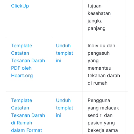
ClickUp
tujuan
kesehatan
jangka
panjang
Template
Unduh
Individu dan
P
Catatan
templat
pengasuh
p
Tekanan Darah
ini
yang
t
PDF oleh
memantau
d
Heart.org
tekanan darah
d
di rumah
Template
Unduh
Pengguna
P
Catatan
templat
yang melacak
p
Tekanan Darah
ini
sendiri dan
c
di Rumah
pasien yang
t
dalam Format
bekerja sama