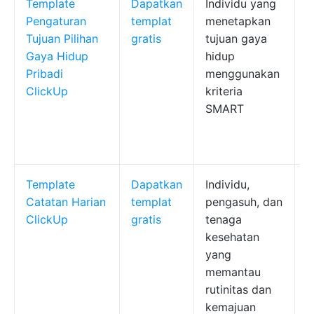
Template
Dapatkan
Individu yang
K
Pengaturan
templat
menetapkan
e
Tujuan Pilihan
gratis
tujuan gaya
K
Gaya Hidup
hidup
t
Pribadi
menggunakan
y
ClickUp
kriteria
SMART
Template
Dapatkan
Individu,
K
Catatan Harian
templat
pengasuh, dan
u
ClickUp
gratis
tenaga
h
kesehatan
K
yang
G
memantau
A
rutinitas dan
B
kemajuan