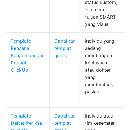
status kustom;
tampilan
tujuan SMART
yang visual
Template
Dapatkan
Individu yang
S
Rencana
templat
sedang
u
Pengembangan
gratis
membangun
k
Pribadi
kebiasaan
k
ClickUp
atau dokter
p
yang
k
membimbing
t
pasien
p
v
Template
Dapatkan
Individu atau
D
Daftar Periksa
templat
tim kesehatan
m