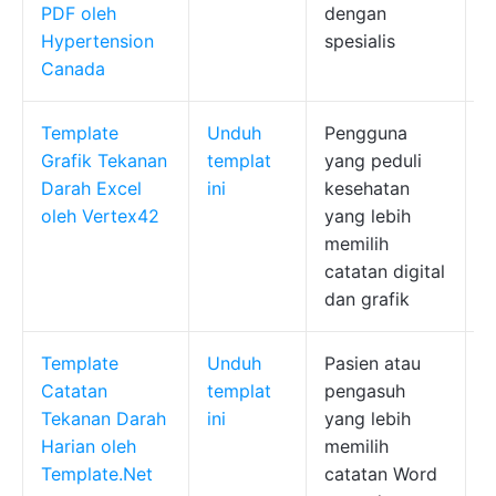
PDF oleh
dengan
Hypertension
spesialis
Canada
Template
Unduh
Pengguna
G
Grafik Tekanan
templat
yang peduli
d
Darah Excel
ini
kesehatan
o
oleh Vertex42
yang lebih
u
memilih
e
catatan digital
dan grafik
Template
Unduh
Pasien atau
K
Catatan
templat
pengasuh
d
Tekanan Darah
ini
yang lebih
k
Harian oleh
memilih
h
Template.Net
catatan Word
d