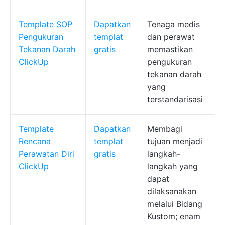
Template SOP
Dapatkan
Tenaga medis
K
Pengukuran
templat
dan perawat
u
Tekanan Darah
gratis
memastikan
p
ClickUp
pengukuran
t
tekanan darah
p
yang
d
terstandarisasi
y
Template
Dapatkan
Membagi
K
Rencana
templat
tujuan menjadi
u
Perawatan Diri
gratis
langkah-
P
ClickUp
langkah yang
S
dapat
C
dilaksanakan
p
melalui Bidang
Kustom; enam