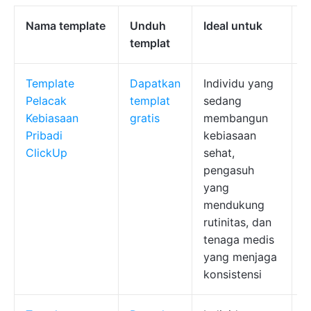
Nama template
Unduh
Ideal untuk
F
templat
Template
Dapatkan
Individu yang
K
Pelacak
templat
sedang
k
Kebiasaan
gratis
membangun
p
Pribadi
kebiasaan
k
ClickUp
sehat,
s
pengasuh
t
yang
l
mendukung
rutinitas, dan
tenaga medis
yang menjaga
konsistensi