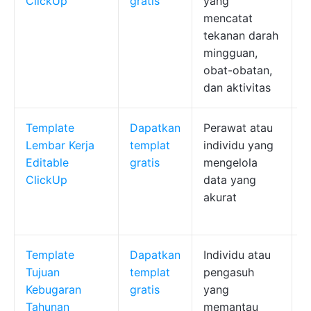
ClickUp
gratis
yang
m
mencatat
p
tekanan darah
mingguan,
obat-obatan,
dan aktivitas
Template
Dapatkan
Perawat atau
K
Lembar Kerja
templat
individu yang
d
Editable
gratis
mengelola
p
ClickUp
data yang
s
akurat
d
t
Template
Dapatkan
Individu atau
T
Tujuan
templat
pengasuh
t
Kebugaran
gratis
yang
p
Tahunan
memantau
k