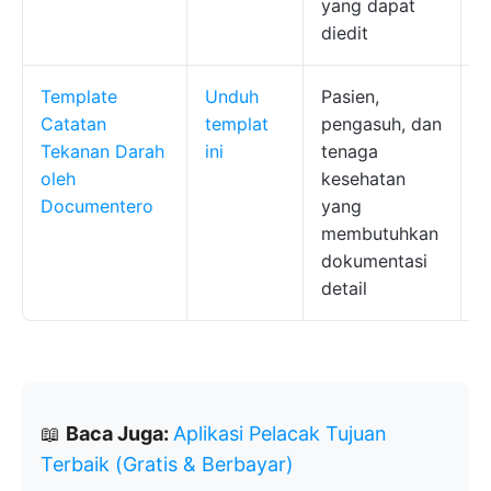
yang dapat
diedit
Template
Unduh
Pasien,
R
Catatan
templat
pengasuh, dan
o
Tekanan Darah
ini
tenaga
p
oleh
kesehatan
p
Documentero
yang
j
membutuhkan
dokumentasi
detail
📖
Baca Juga:
Aplikasi Pelacak Tujuan
Terbaik (Gratis & Berbayar)