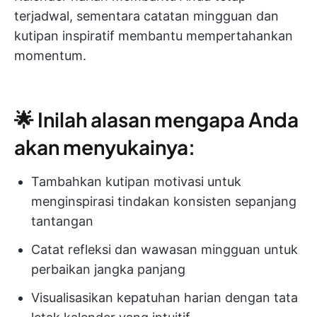
terjadwal, sementara catatan mingguan dan
kutipan inspiratif membantu mempertahankan
momentum.
🌟 Inilah alasan mengapa Anda
akan menyukainya:
Tambahkan kutipan motivasi untuk
menginspirasi tindakan konsisten sepanjang
tantangan
Catat refleksi dan wawasan mingguan untuk
perbaikan jangka panjang
Visualisasikan kepatuhan harian dengan tata