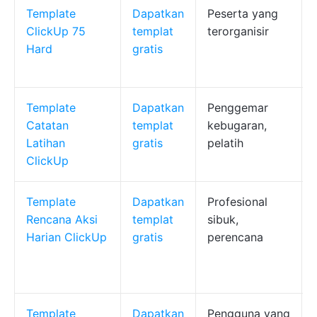
Template
Dapatkan
Peserta yang
ClickUp 75
templat
terorganisir
Hard
gratis
Template
Dapatkan
Penggemar
Catatan
templat
kebugaran,
Latihan
gratis
pelatih
ClickUp
Template
Dapatkan
Profesional
Rencana Aksi
templat
sibuk,
Harian ClickUp
gratis
perencana
Template
Dapatkan
Pengguna yang