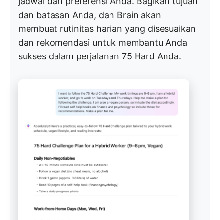
jadwal dan preferensi Anda. Bagikan tujuan
dan batasan Anda, dan Brain akan
membuat rutinitas harian yang disesuaikan
dan rekomendasi untuk membantu Anda
sukses dalam perjalanan 75 Hard Anda.