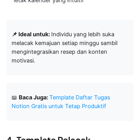
letak kalender yang intuitif
📌 Ideal untuk:
Individu yang lebih suka
melacak kemajuan setiap minggu sambil
mengintegrasikan resep dan konten
motivasi.
📖
Baca Juga:
Template Daftar Tugas
Notion Gratis untuk Tetap Produktif
4. Template Pelacak