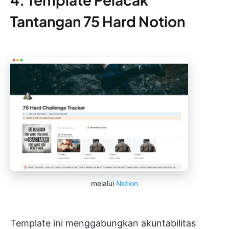
Tantangan 75 Hard Notion
melalui
Notion
Template ini menggabungkan akuntabilitas