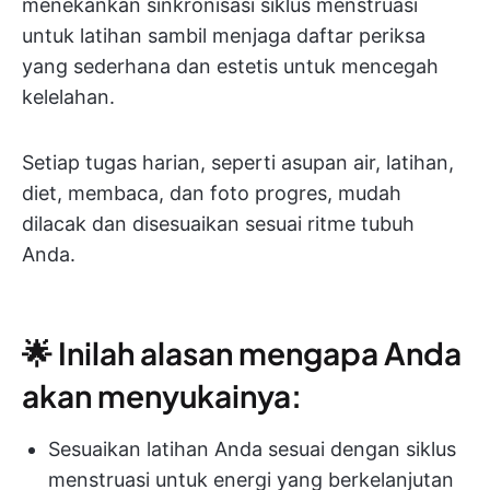
menekankan sinkronisasi siklus menstruasi
untuk latihan sambil menjaga daftar periksa
yang sederhana dan estetis untuk mencegah
kelelahan.
Setiap tugas harian, seperti asupan air, latihan,
diet, membaca, dan foto progres, mudah
dilacak dan disesuaikan sesuai ritme tubuh
Anda.
🌟 Inilah alasan mengapa Anda
akan menyukainya:
Sesuaikan latihan Anda sesuai dengan siklus
menstruasi untuk energi yang berkelanjutan