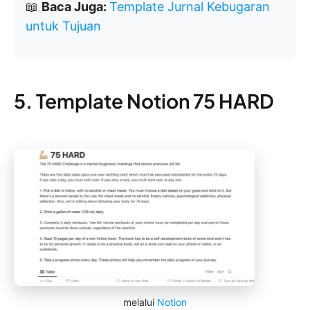
📖
Baca Juga:
Template Jurnal Kebugaran
untuk Tujuan
5. Template Notion 75 HARD
melalui
Notion