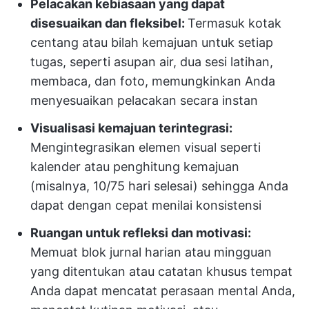
Pelacakan kebiasaan yang dapat
disesuaikan dan fleksibel:
Termasuk kotak
centang atau bilah kemajuan untuk setiap
tugas, seperti asupan air, dua sesi latihan,
membaca, dan foto, memungkinkan Anda
menyesuaikan pelacakan secara instan
Visualisasi kemajuan terintegrasi:
Mengintegrasikan elemen visual seperti
kalender atau penghitung kemajuan
(misalnya, 10/75 hari selesai) sehingga Anda
dapat dengan cepat menilai konsistensi
Ruangan untuk refleksi dan motivasi:
Memuat blok jurnal harian atau mingguan
yang ditentukan atau catatan khusus tempat
Anda dapat mencatat perasaan mental Anda,