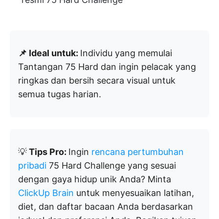
📌 Ideal untuk:
Individu yang memulai
Tantangan 75 Hard dan ingin pelacak yang
ringkas dan bersih secara visual untuk
semua tugas harian.
💡
Tips Pro:
Ingin
rencana pertumbuhan
pribadi
75 Hard Challenge yang sesuai
dengan gaya hidup unik Anda? Minta
ClickUp Brain
untuk menyesuaikan latihan,
diet, dan daftar bacaan Anda berdasarkan