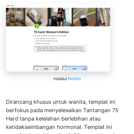
melalui
Notion
Dirancang khusus untuk wanita, templat ini
berfokus pada menyelesaikan Tantangan 75
Hard tanpa kelelahan berlebihan atau
ketidakseimbangan hormonal. Templat ini