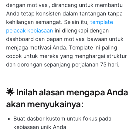
dengan motivasi, dirancang untuk membantu
Anda tetap konsisten dalam tantangan tanpa
kehilangan semangat. Selain itu,
template
pelacak kebiasaan
ini dilengkapi dengan
dashboard dan papan motivasi bawaan untuk
menjaga motivasi Anda. Template ini paling
cocok untuk mereka yang menghargai struktur
dan dorongan sepanjang perjalanan 75 hari.
🌟 Inilah alasan mengapa Anda
akan menyukainya:
Buat dasbor kustom untuk fokus pada
kebiasaan unik Anda