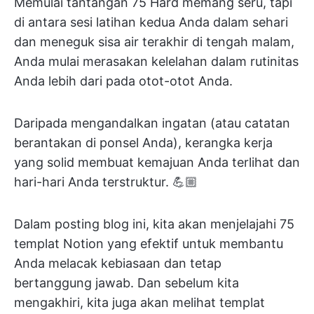
Memulai tantangan 75 Hard memang seru, tapi
di antara sesi latihan kedua Anda dalam sehari
dan meneguk sisa air terakhir di tengah malam,
Anda mulai merasakan kelelahan dalam rutinitas
Anda lebih dari pada otot-otot Anda.
Daripada mengandalkan ingatan (atau catatan
berantakan di ponsel Anda), kerangka kerja
yang solid membuat kemajuan Anda terlihat dan
hari-hari Anda terstruktur. 💪🏼
Dalam posting blog ini, kita akan menjelajahi 75
templat Notion yang efektif untuk membantu
Anda melacak kebiasaan dan tetap
bertanggung jawab. Dan sebelum kita
mengakhiri, kita juga akan melihat templat