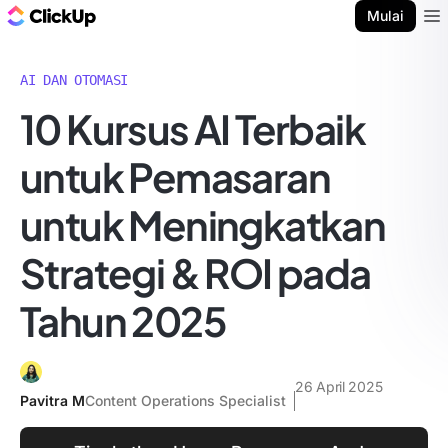
Blog ClickUp
Mulai
Ope
AI DAN OTOMASI
10 Kursus AI Terbaik
untuk Pemasaran
untuk Meningkatkan
Strategi & ROI pada
Tahun 2025
26 April 2025
Pavitra M
Content Operations Specialist