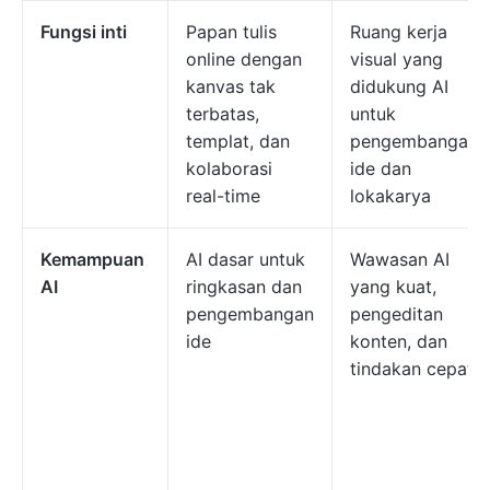
Fungsi inti
Papan tulis
Ruang kerja
online dengan
visual yang
kanvas tak
didukung AI
terbatas,
untuk
templat, dan
pengembangan
kolaborasi
ide dan
real-time
lokakarya
Kemampuan
AI dasar untuk
Wawasan AI
AI
ringkasan dan
yang kuat,
pengembangan
pengeditan
ide
konten, dan
tindakan cepat