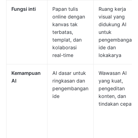
Fungsi inti
Papan tulis
Ruang kerja
online dengan
visual yang
kanvas tak
didukung AI
terbatas,
untuk
templat, dan
pengembangan
kolaborasi
ide dan
real-time
lokakarya
Kemampuan
AI dasar untuk
Wawasan AI
AI
ringkasan dan
yang kuat,
pengembangan
pengeditan
ide
konten, dan
tindakan cepat