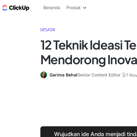
Blog ClickUp
Beranda
Produk
DESAIN
12 Teknik Ideasi T
Mendorong Inovas
Garima Behal
Senior Content Editor
27 No
Wujudkan ide Anda menjadi tin