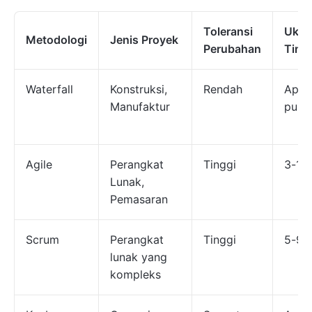
Toleransi
Ukur
Metodologi
Jenis Proyek
Perubahan
Tim
Waterfall
Konstruksi,
Rendah
Apa
Manufaktur
pun
Agile
Perangkat
Tinggi
3-15
Lunak,
Pemasaran
Scrum
Perangkat
Tinggi
5-9
lunak yang
kompleks