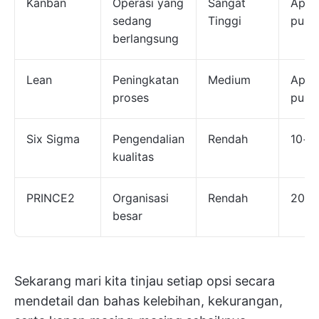
Kanban
Operasi yang
Sangat
Apa
sedang
Tinggi
pun
berlangsung
Lean
Peningkatan
Medium
Apa
proses
pun
Six Sigma
Pengendalian
Rendah
10+
kualitas
PRINCE2
Organisasi
Rendah
20+
besar
Sekarang mari kita tinjau setiap opsi secara
mendetail dan bahas kelebihan, kekurangan,