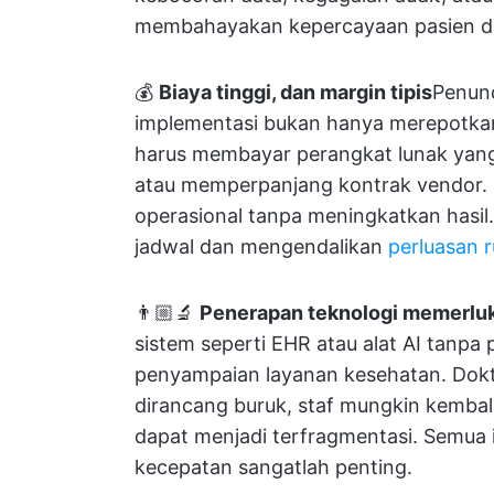
membahayakan kepercayaan pasien dan 
💰
Biaya tinggi, dan margin tipis
Penund
implementasi bukan hanya merepotkan;
harus membayar perangkat lunak yang 
atau memperpanjang kontrak vendor. 
operasional tanpa meningkatkan hasi
jadwal dan mengendalikan
perluasan 
👨🏼‍🔬
Penerapan teknologi memerlu
sistem seperti EHR atau alat AI tan
penyampaian layanan kesehatan. Dokt
dirancang buruk, staf mungkin kembal
dapat menjadi terfragmentasi. Semua
kecepatan sangatlah penting.