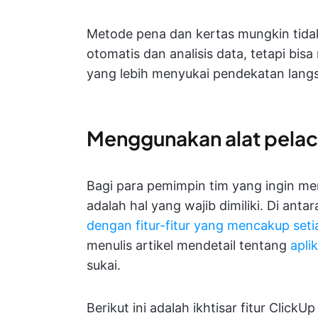
Metode pena dan kertas mungkin tidak
otomatis dan analisis data, tetapi bis
yang lebih menyukai pendekatan lang
Menggunakan alat pelac
Bagi para pemimpin tim yang ingin me
adalah hal yang wajib dimiliki. Di antar
dengan fitur-fitur yang mencakup set
menulis artikel mendetail tentang
apli
sukai.
Berikut ini adalah ikhtisar fitur Cli