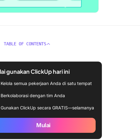
TABLE OF CONTENTS
ai gunakan ClickUp hari ini
Kelola semua pekerjaan Anda di satu tempat
Berkolaborasi dengan tim Anda
Gunakan ClickUp secara GRATIS—selamanya
Mulai