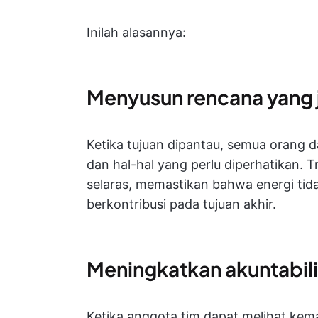
Inilah alasannya:
Menyusun rencana yang 
Ketika tujuan dipantau, semua orang
dan hal-hal yang perlu diperhatikan. 
selaras, memastikan bahwa energi tid
berkontribusi pada tujuan akhir.
Meningkatkan akuntabili
Ketika anggota tim dapat melihat kem