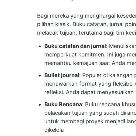
Bagi mereka yang menghargai kesede
pilihan klasik. Buku catatan, jurnal po
melacak tujuan, terutama bagi tim kecil
Buku catatan dan jurnal
: Menulisk
memperkuat komitmen. Ini juga m
memantau kemajuan saat Anda mena
Bullet journal
: Populer di kalangan
menawarkan format yang fleksibel 
refleksi. Anda dapat menyesuaikan 
Buku Rencana
: Buku rencana khus
pelacakan tujuan yang sudah dira
untuk membagi proyek menjadi lang
dikelola