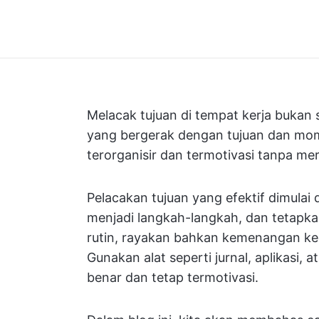
Melacak tujuan di tempat kerja bukan 
yang bergerak dengan tujuan dan mom
terorganisir dan termotivasi tanpa m
Pelacakan tujuan yang efektif dimulai
menjadi langkah-langkah, dan tetapk
rutin, rayakan bahkan kemenangan kec
Gunakan alat seperti jurnal, aplikasi, a
benar dan tetap termotivasi.