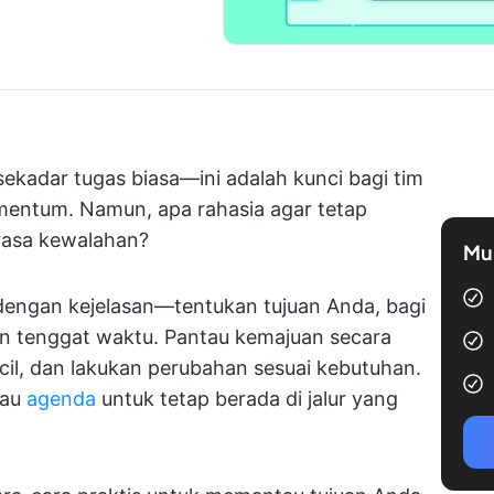
sekadar tugas biasa—ini adalah kunci bagi tim
entum. Namun, apa rahasia agar tetap
erasa kewalahan?
Mul
 dengan kejelasan—tentukan tujuan Anda, bagi
an tenggat waktu. Pantau kemajuan secara
il, dan lakukan perubahan sesuai kebutuhan.
tau
agenda
untuk tetap berada di jalur yang