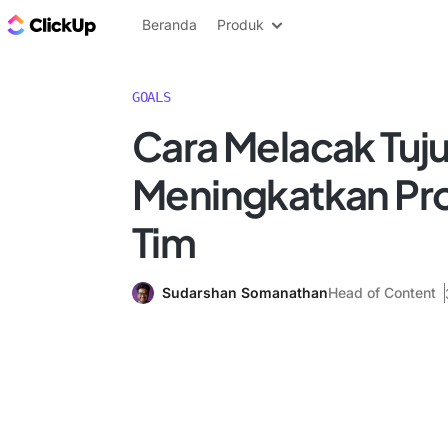
Blog ClickUp
Beranda
Produk
GOALS
Cara Melacak Tuj
Meningkatkan Pro
Tim
Sudarshan Somanathan
Head of Content