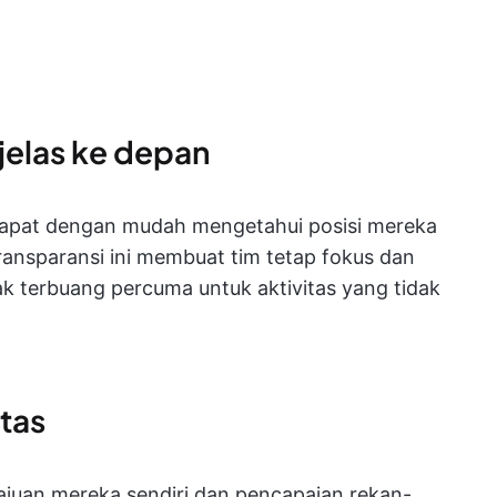
jelas ke depan
 dapat dengan mudah mengetahui posisi mereka
Transparansi ini membuat tim tetap fokus dan
ak terbuang percuma untuk aktivitas yang tidak
tas
ajuan mereka sendiri dan pencapaian rekan-