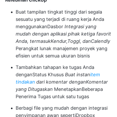
Buat tampilan tingkat tinggi dari segala
sesuatu yang terjadi di ruang kerja Anda
menggunakan
Dasbor
Integrasi yang
mudah dengan aplikasi pihak ketiga favorit
Anda, termasuk
Kendur
,
Toggl
, dan
Calendly
Perangkat lunak manajemen proyek yang
efisien untuk semua ukuran bisnis
Tambahkan tahapan ke tugas Anda
dengan
Status Khusus
Buat instan
item
tindakan
dari komentar dengan
Komentar
yang Ditugaskan
Menetapkan
Beberapa
Penerima Tugas
untuk satu tugas
Berbagi file yang mudah dengan integrasi
penyimpanan awan seperti
Dropbox