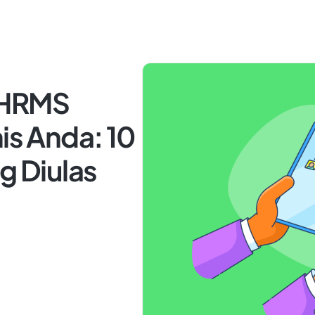
 HRMS
is Anda: 10
g Diulas