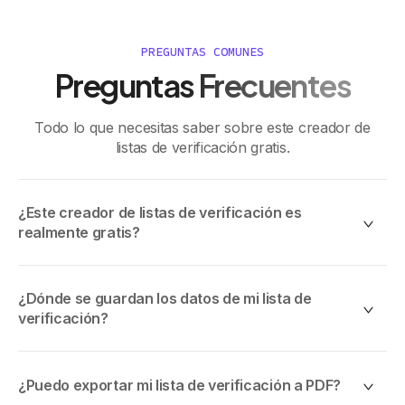
PREGUNTAS COMUNES
Preguntas Frecuentes
Todo lo que necesitas saber sobre este creador de
listas de verificación gratis.
¿Este creador de listas de verificación es
realmente gratis?
Sí, completamente gratis y sin costos ocultos. No se
requiere cuenta, no hay periodo de prueba y no hay
¿Dónde se guardan los datos de mi lista de
funciones restringidas. Todas las funciones de esta
verificación?
página están disponibles para ti ahora mismo.
Tu lista de verificación se guarda en el almacenamiento
local de tu navegador en tu dispositivo. Nada se envía a
¿Puedo exportar mi lista de verificación a PDF?
un servidor. No se establecen cookies ni se realiza