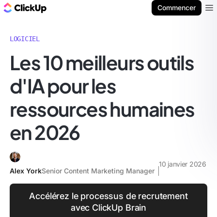
ClickUp Blog
Commencer
Ope
LOGICIEL
Les 10 meilleurs outils
d'IA pour les
ressources humaines
en 2026
10 janvier 2026
Alex York
Senior Content Marketing Manager
Accélérez le processus de recrutement
avec ClickUp Brain