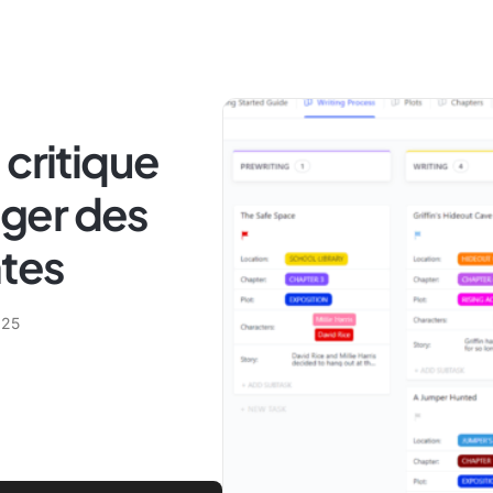
 critique
diger des
ntes
025