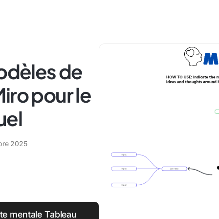
modèles de
iro pour le
uel
bre 2025
rte mentale Tableau