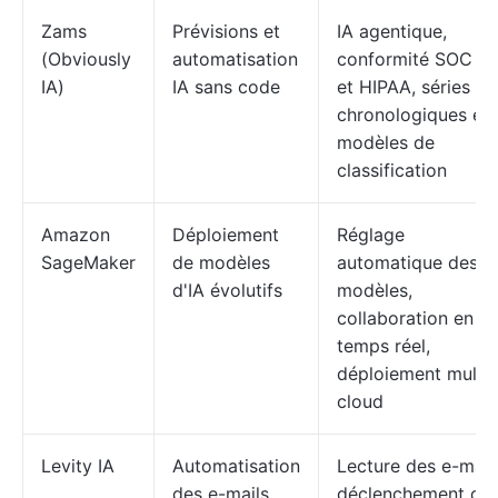
Zams
Prévisions et
IA agentique,
(Obviously
automatisation
conformité SOC 2
IA)
IA sans code
et HIPAA, séries
chronologiques et
modèles de
classification
Amazon
Déploiement
Réglage
SageMaker
de modèles
automatique des
d'IA évolutifs
modèles,
collaboration en
temps réel,
déploiement multi-
cloud
Levity IA
Automatisation
Lecture des e-mail
des e-mails
déclenchement de