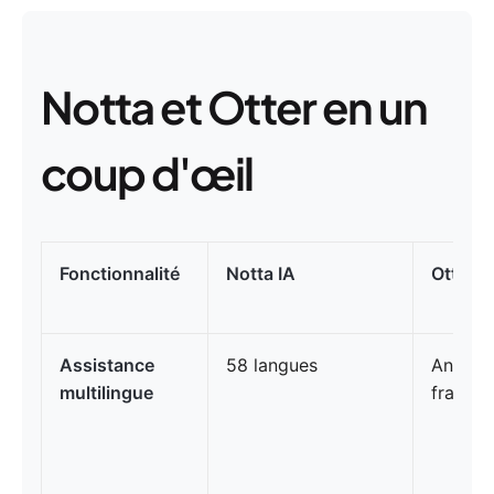
Notta et Otter en un
coup d'œil
Fonctionnalité
Notta IA
Otter I
Assistance
58 langues
Anglais
multilingue
françai