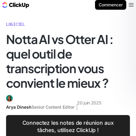
ClickUp Blog
Commencer
Ope
LOGICIEL
Notta AI vs Otter AI :
quel outil de
transcription vous
convient le mieux ?
20 juin 2025
Arya Dinesh
Senior Content Editor
Connectez les notes de réunion aux
tâches, utilisez ClickUp !