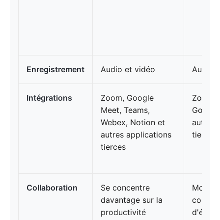
Enregistrement
Audio et vidéo
Audio 
Intégrations
Zoom, Google
Zoom, 
Meet, Teams,
Google
Webex, Notion et
autres 
autres applications
tierces
tierces
Collaboration
Se concentre
Modific
davantage sur la
cours, 
productivité
d'équip