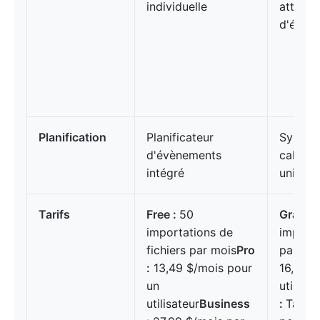
individuelle
attribu
d'éléme
Planification
Planificateur
Synchro
d'évènements
calendr
intégré
unique
Tarifs
Free :
50
Gratuit
importations de
importa
fichiers par mois
Pro
par util
:
13,49 $/mois pour
16,99 $
un
utilisat
utilisateur
Business
:
Tarifi