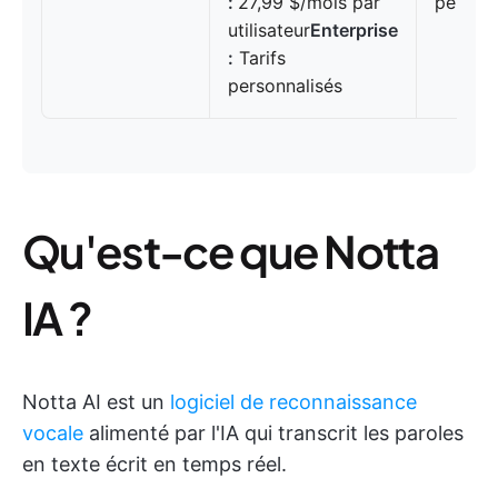
:
27,99 $/mois par
personn
utilisateur
Enterprise
:
Tarifs
personnalisés
Qu'est-ce que Notta
IA ?
Notta AI est un
logiciel de reconnaissance
vocale
alimenté par l'IA qui transcrit les paroles
en texte écrit en temps réel.