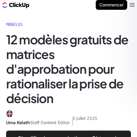
ClickUp Blog
Commencer
Ope
MODÈLES
12 modèles gratuits de
matrices
d'approbation pour
rationaliser la prise de
décision
6 juillet 2025
Uma Kelath
Staff Content Editor