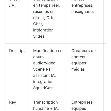
/IA
en temps réel,
entreprises,
p
résumés en
enseignants
d
direct, Otter
$
Chat,
intégration
Slides
Descript
Modification en
Créateurs de
Gr
cours
contenu,
p
audio/vidéo,
équipes
d
Scene Rail,
médias
p
assistant IA,
m
intégration
SquadCast
Rev
Transcription
Entreprises,
I
humaine + IA,
équipes
h