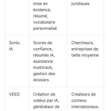
mise en
juridiques
$
évidence,
p
résumé,
$
vocabulaire
personnalisé
Sonix.
Scores de
Chercheurs,
Gr
IA
confiance,
entreprises de
p
résumés IA,
taille moyenne
d
assistance
$
multitrack,
gestion des
dossiers
VEED
Création de
Créateurs de
Gr
vidéos par IA,
contenu
p
générateur de
internationaux,
d