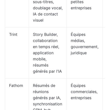
sous-titres,
petites
doublage vocal,
entreprises
IA de contact
visuel
Trint
Story Builder,
Équipes
F
collaboration
médias,
à
en temps réel,
gouvernement,
$
application
juridique
mobile,
résumés
générés par l'IA
Fathom
Résumés de
Équipes
Gr
réunions
commerciales,
p
générés par IA,
entreprises
d
synchronisation
$