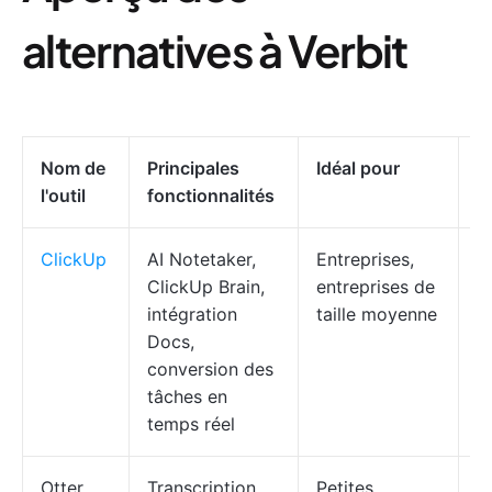
alternatives à Verbit
Nom de
Principales
Idéal pour
T
l'outil
fonctionnalités
ClickUp
AI Notetaker,
Entreprises,
F
ClickUp Brain,
entreprises de
f
intégration
taille moyenne
à
Docs,
$
conversion des
tâches en
temps réel
Otter.
Transcription
Petites
Gr