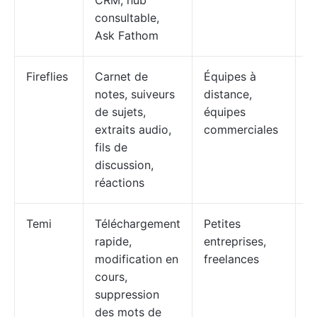
CRM, hub
consultable,
Ask Fathom
Fireflies
Carnet de
Équipes à
Gr
notes, suiveurs
distance,
p
de sujets,
équipes
d
extraits audio,
commerciales
$
fils de
discussion,
réactions
Temi
Téléchargement
Petites
P
rapide,
entreprises,
l'
modification en
freelances
$
cours,
suppression
des mots de